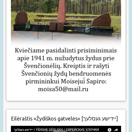
Eilėraštis «Žydiškos gatvelės» [יידישע געסלעך]