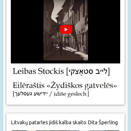
Litvakų patarles jidiš kalba skaito Dita Šperling