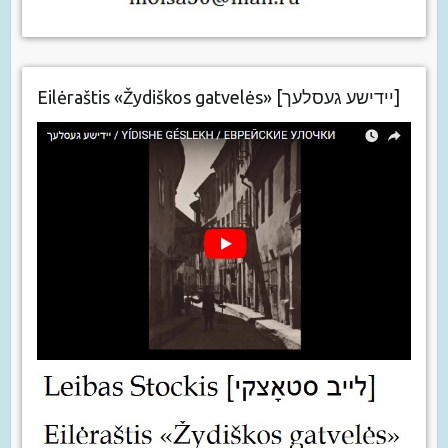
Eilėraštis «Žydiškos gatvelės» [יידישע געסלעך]