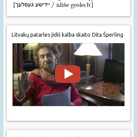
Litvakų patarles jidiš kalba skaito Dita Šperling