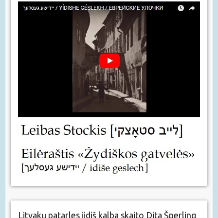
Litvakų patarles jidiš kalba skaito Dita Šperling