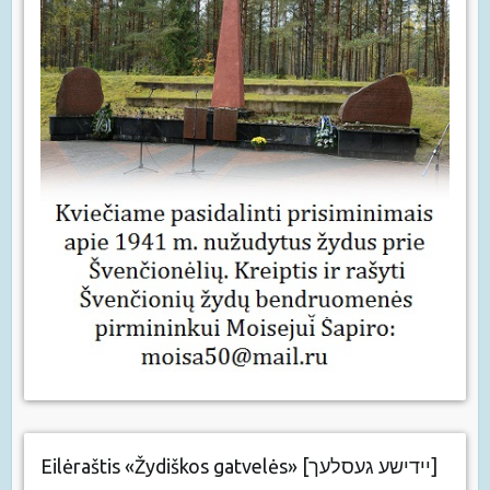
Eilėraštis «Žydiškos gatvelės» [יידישע געסלעך]