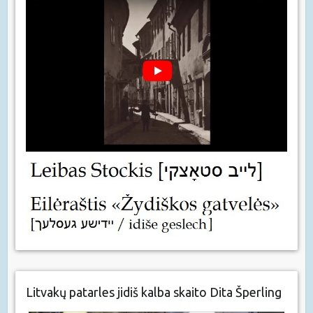
Litvakų patarles jidiš kalba skaito Dita Šperling