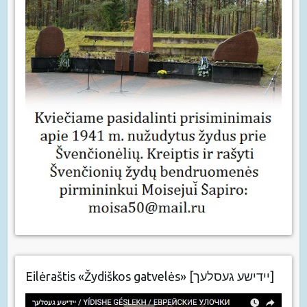
Eilėraštis «Žydiškos gatvelės» [יידישע געסלעך]