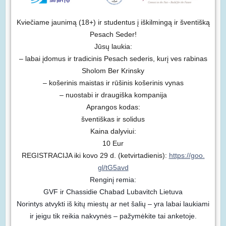
Kviečiame jaunimą (18+) ir studentus į iškilmingą ir šventišką
Pesach Seder!
Jūsų laukia:
– labai įdomus ir tradicinis Pesach sederis, kurį ves rabinas
Sholom Ber Krinsky
– košerinis maistas ir rūšinis košerinis vynas
– nuostabi ir draugiška kompanija
Aprangos kodas:
šventiškas ir solidus
Kaina dalyviui:
10 Eur
REGISTRACIJA iki kovo 29 d. (ketvirtadienis):
https://goo.
gl/tG5avd
Renginį remia:
GVF ir Chassidie Chabad Lubavitch Lietuva
Norintys atvykti iš kitų miestų ar net šalių – yra labai laukiami
ir jeigu tik reikia nakvynės – pažymėkite tai anketoje.