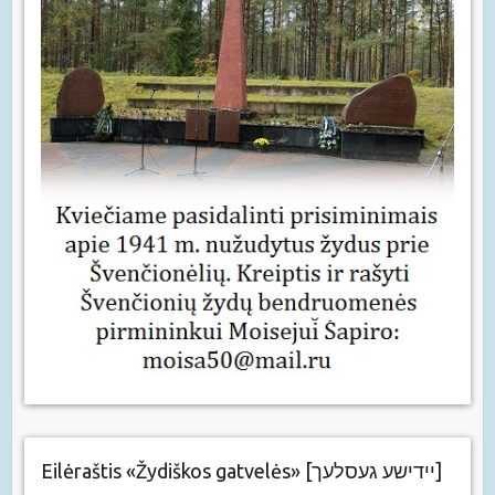
Eilėraštis «Žydiškos gatvelės» [יידישע געסלעך]