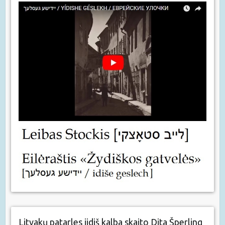
Litvakų patarles jidiš kalba skaito Dita Šperling