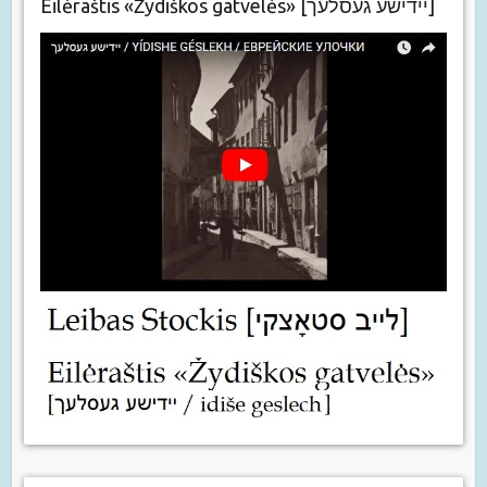
Eilėraštis «Žydiškos gatvelės» [יידישע געסלעך]