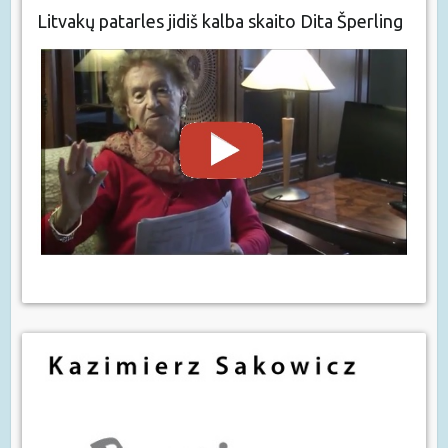
Litvakų patarles jidiš kalba skaito Dita Šperling