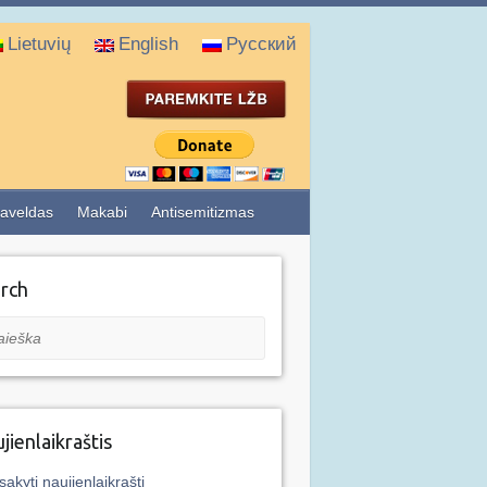
Lietuvių
English
Русский
aveldas
Makabi
Antisemitizmas
rch
eška
jienlaikraštis
sakyti naujienlaikraštį