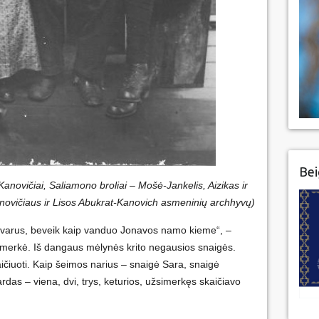
Bei
ovičiai, Saliamono broliai – Mošė-Jankelis, Aizikas ir
novičiaus ir Lisos Abukrat-Kanovich asmeninių archhyvų)
švarus, beveik kaip vanduo Jonavos namo kieme“, –
simerkė. Iš dangaus mėlynės krito negausios snaigės.
aičiuoti. Kaip šeimos narius – snaigė Sara, snaigė
rdas – viena, dvi, trys, keturios, užsimerkęs skaičiavo