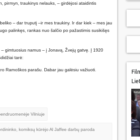
n, pirmyn, traukinys nelauks, – girdėjosi ataidintis
beliko – dar truputį –ir mes traukiny. Ir dar kiek – mes jau
ugo palinkęs, rankas nuo šalčio po pažastimis susikišęs
s – gimtuosius namus – į Jonavą, Žvejų gatvę. Į 1920
didžiai tarė:
istro Ramoškos parašu. Dabar jau galėsiu važiuoti.
Fil
Lie
endruomenėje Vilniuje
rdininko, komiksų kūrėjo Al Jaffee darbų paroda