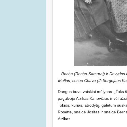
Rocha (Rocha-Samuraj) ir Dovydas Kan
Motlas, sesuo Chava (Iš Sergejaus Ka
Dangus buvo vaiskiai mėlynas. „Toks 
pagalvojo Aizikas Kanovičius ir vėl už
Tokios, kurias, atrodytų, galėtum susk
Rosette, snaigė Josifas ir snaigė Berna
Aizikas