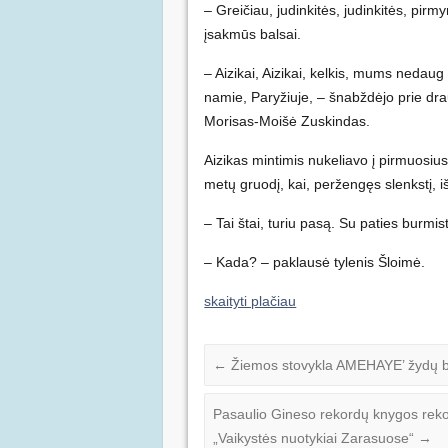
– Greičiau, judinkitės, judinkitės, pirmy
įsakmūs balsai.
– Aizikai, Aizikai, kelkis, mums nedaug 
namie, Paryžiuje, – šnabždėjo prie dra
Morisas-Moišė Zuskindas.
Aizikas mintimis nukeliavo į pirmuosiu
metų gruodį, kai, peržengęs slenkstį, iš
– Tai štai, turiu pasą. Su paties burm
– Kada? – paklausė tylenis Šloimė.
skaityti plačiau
←
Žiemos stovykla AMEHAYE’ žydų b
Pasaulio Gineso rekordų knygos reko
„Vaikystės nuotykiai Zarasuose“
→