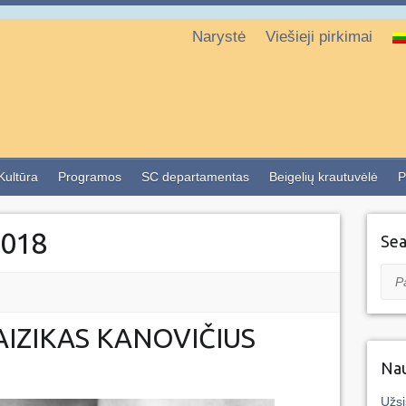
Narystė
Viešieji pirkimai
 Kultūra
Programos
SC departamentas
Beigelių krautuvėlė
P
018
Sea
Pai
IZIKAS KANOVIČIUS
Nau
Užsi