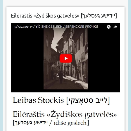
Eilėraštis «Žydiškos gatvelės» [יידישע געסלעך]