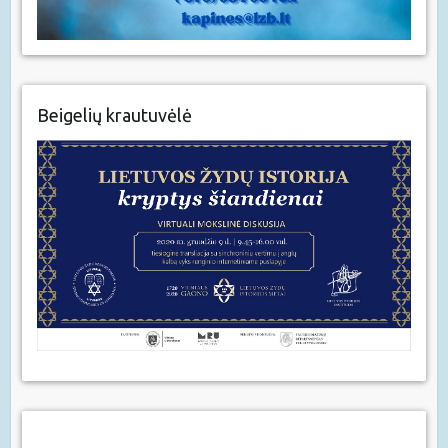
Beigelių krautuvėlė