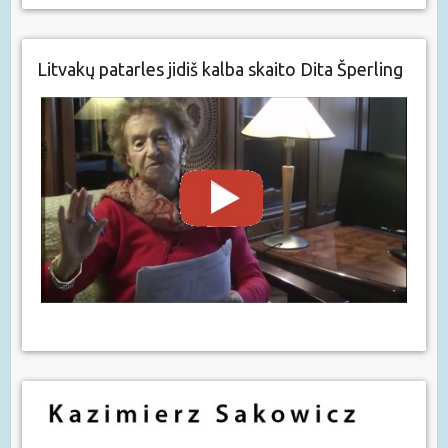
Litvakų patarles jidiš kalba skaito Dita Šperling