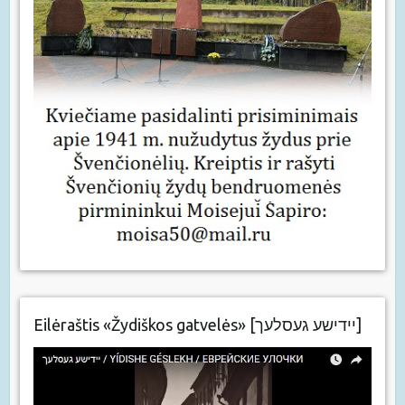
Eilėraštis «Žydiškos gatvelės» [יידישע געסלעך]