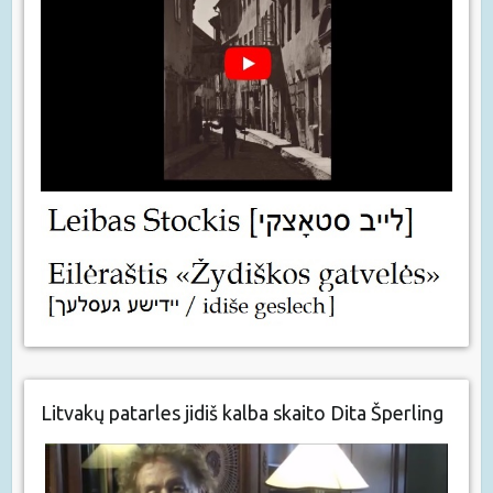
Litvakų patarles jidiš kalba skaito Dita Šperling