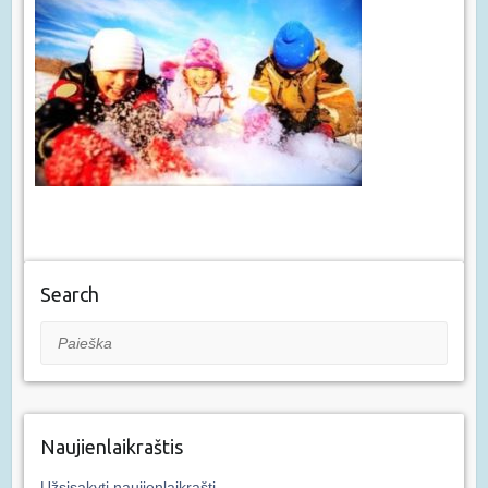
Search
Paieška
Naujienlaikraštis
Užsisakyti naujienlaikraštį