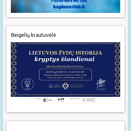
Beigelių krautuvėlė