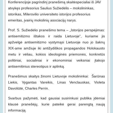
Konferencijoje pagrindinį pranešimą skaitėspecialiai iš JAV
atvykęs profesorius Saulius Sužiedėlis – mokslininkas,
istorikas, Milersvilio universiteto istorijos profesorius
emeritas, įvairių mokslinių asociacijų narys.
Prof. S. Sužiedėlio pranešimo tema –
„Istorijos perspėjimas:
antisemitizmo ištakos ir raida Lietuvoje“, kuriame jis
apžvelgė antisemitizmo vystymąsi Lietuvoje nuo jo šaknų
XIX-ame amžiuje iki antižydiškos propagandos Holokausto
metu ir vėliau, kokios ideologinės priemonės, konkretūs
politiniai, socialiniai ir ekonominiai veiksniai įtakojo
antisemitinius stereotipus ir aplinką.
Pranešimus skaitys žinomi Lietuvoje mokslininkai: Šarūnas
Liekis, Vygantas Vareikis, Linas Venclauskas, Violeta
Davoliūtė, Charles Perrin.
Svarbus pažymėti, kad gausiai susirinkusi publika įdėmiai
klausė pranešėjų, kurie pateikė gerai parengtą naują
informaciją.