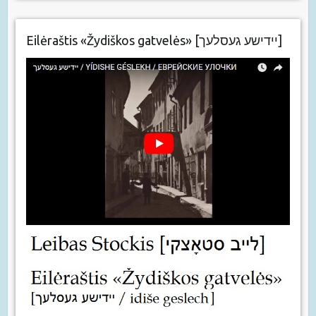
Eilėraštis «Žydiškos gatvelės» [יידישע געסלעך]