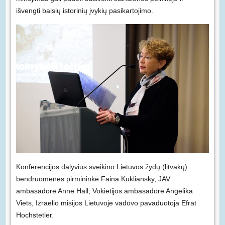
išvengti baisių istorinių įvykių pasikartojimo.
Konferencijos dalyvius sveikino Lietuvos žydų (litvakų)
bendruomenės pirmininkė Faina Kukliansky, JAV
ambasadore Anne Hall, Vokietijos ambasadorė Angelika
Viets, Izraelio misijos Lietuvoje vadovo pavaduotoja Efrat
Hochstetler.