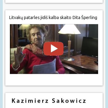
Litvakų patarles jidiš kalba skaito Dita Šperling