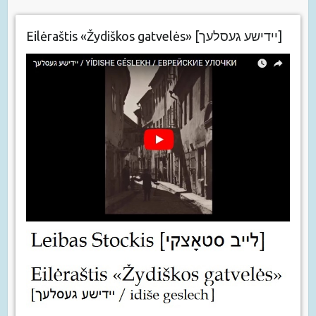
Eilėraštis «Žydiškos gatvelės» [יידישע געסלעך]