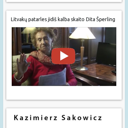
Litvakų patarles jidiš kalba skaito Dita Šperling