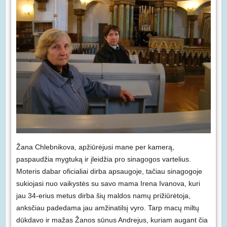
Žana Chlebnikova, apžiūrėjusi mane per kamerą,
paspaudžia mygtuką ir įleidžia pro sinagogos vartelius.
Moteris dabar oficialiai dirba apsaugoje, tačiau sinagogoje
sukiojasi nuo vaikystės su savo mama Irena Ivanova, kuri
jau 34-erius metus dirba šių maldos namų prižiūrėtoja,
anksčiau padedama jau amžinatilsį vyro. Tarp macų miltų
dūkdavo ir mažas Žanos sūnus Andrejus, kuriam augant čia