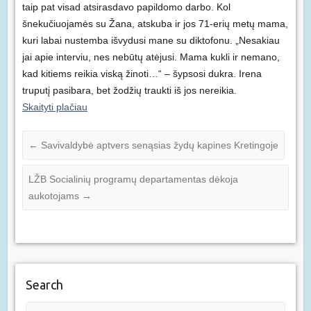
taip pat visad atsirasdavo papildomo darbo. Kol
šnekučiuojamės su Žana, atskuba ir jos 71-erių metų mama,
kuri labai nustemba išvydusi mane su diktofonu. „Nesakiau
jai apie interviu, nes nebūtų atėjusi. Mama kukli ir nemano,
kad kitiems reikia viską žinoti…“ – šypsosi dukra. Irena
truputį pasibara, bet žodžių traukti iš jos nereikia.
Skaityti plačiau
←
Savivaldybė aptvers senąsias žydų kapines Kretingoje
LŽB Socialinių programų departamentas dėkoja
aukotojams
→
Search
Paieška