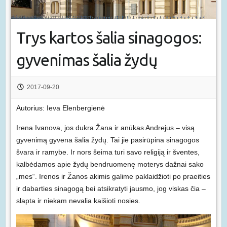
Trys kartos šalia sinagogos:
gyvenimas šalia žydų
2017-09-20
Autorius: Ieva Elenbergienė
Irena Ivanova, jos dukra Žana ir anūkas Andrejus – visą
gyvenimą gyvena šalia žydų. Tai jie pasirūpina sinagogos
švara ir ramybe. Ir nors šeima turi savo religiją ir šventes,
kalbėdamos apie žydų bendruomenę moterys dažnai sako
„mes“. Irenos ir Žanos akimis galime paklaidžioti po praeities
ir dabarties sinagogą bei atsikratyti jausmo, jog viskas čia –
slapta ir niekam nevalia kaišioti nosies.