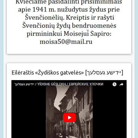
Eilėraštis «Žydiškos gatvelės» [יידישע געסלעך]