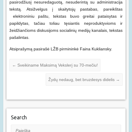
pasirodžiusį nesuredaguotą, nesuderintą su administracija
tekstą. Atsižvelgus į skaitytojų pastabas, pareikštas
elektroniniu paštu, tekstas buvo greitai pataisytas ir
papildytas, tačiau toliau tęsiantis neproduktyvioms ir
žeidžiančioms diskusijoms socialinių medijų kanalais, tekstas
pašalintas.
Atsiprašymą pasirašė LŽB pirmininkė Faina Kukliansky.
←
Sveikiname Maksimą Vekslerį su 70-mečiu!
Žydų nedaug, bet bruzdesys didelis
→
Search
Paieška