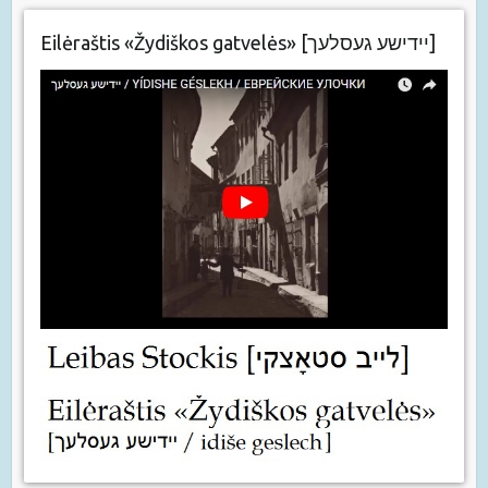
Eilėraštis «Žydiškos gatvelės» [יידישע געסלעך]