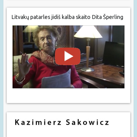
Litvakų patarles jidiš kalba skaito Dita Šperling