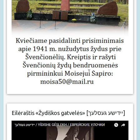
Eilėraštis «Žydiškos gatvelės» [יידישע געסלעך]