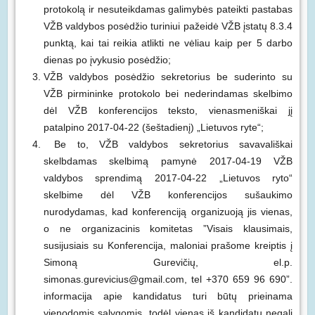
protokolą ir nesuteikdamas galimybės pateikti pastabas
VŽB valdybos posėdžio turiniui pažeidė VŽB įstatų 8.3.4
punktą, kai tai reikia atlikti ne vėliau kaip per 5 darbo
dienas po įvykusio posėdžio;
VŽB valdybos posėdžio sekretorius be suderinto su
VŽB pirmininke protokolo bei nederindamas skelbimo
dėl VŽB konferencijos teksto, vienasmeniškai jį
patalpino 2017-04-22 (šeštadienį) „Lietuvos ryte“;
Be to, VŽB valdybos sekretorius savavališkai
skelbdamas skelbimą pamynė 2017-04-19 VŽB
valdybos sprendimą 2017-04-22 „Lietuvos ryto“
skelbime dėl VŽB konferencijos sušaukimo
nurodydamas, kad konferenciją organizuoją jis vienas,
o ne organizacinis komitetas ”Visais klausimais,
susijusiais su Konferencija, maloniai prašome kreiptis į
Simoną Gurevičių, el.p.
simonas.gurevicius@gmail.com, tel +370 659 96 690”.
informacija apie kandidatus turi būtų prieinama
vienodomis sąlygomis, todėl vienas iš kandidatų negali