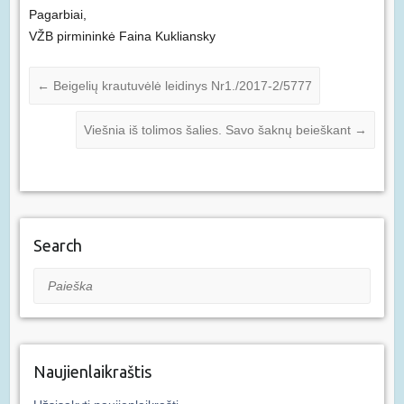
Pagarbiai,
VŽB pirmininkė Faina Kukliansky
←
Beigelių krautuvėlė leidinys Nr1./2017-2/5777
Viešnia iš tolimos šalies. Savo šaknų beieškant
→
Search
Paieška
Naujienlaikraštis