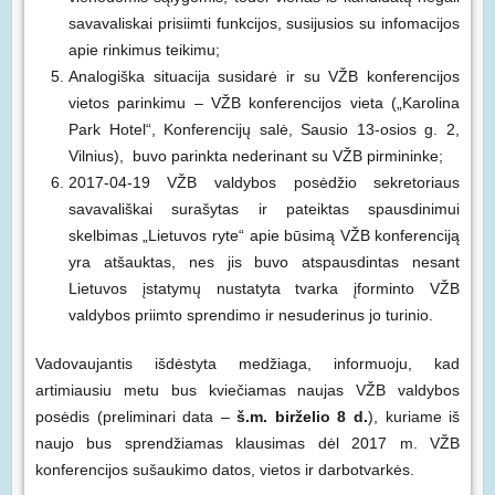
savavaliskai prisiimti funkcijos, susijusios su infomacijos
apie rinkimus teikimu;
Analogiška situacija susidarė ir su VŽB konferencijos
vietos parinkimu – VŽB konferencijos vieta („Karolina
Park Hotel“, Konferencijų salė, Sausio 13-osios g. 2,
Vilnius), buvo parinkta nederinant su VŽB pirmininke;
2017-04-19 VŽB valdybos posėdžio sekretoriaus
savavališkai surašytas ir pateiktas spausdinimui
skelbimas „Lietuvos ryte“ apie būsimą VŽB konferenciją
yra atšauktas, nes jis buvo atspausdintas nesant
Lietuvos įstatymų nustatyta tvarka įforminto VŽB
valdybos priimto sprendimo ir nesuderinus jo turinio.
Vadovaujantis išdėstyta medžiaga, informuoju, kad
artimiausiu metu bus kviečiamas naujas VŽB valdybos
posėdis (preliminari data –
š.m. birželio 8 d.
), kuriame iš
naujo bus sprendžiamas klausimas dėl 2017 m. VŽB
konferencijos sušaukimo datos, vietos ir darbotvarkės.