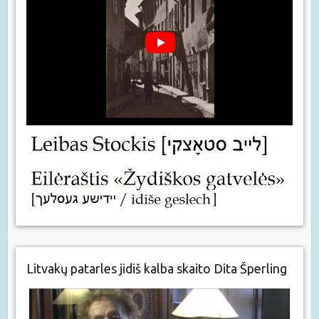
Litvakų patarles jidiš kalba skaito Dita Šperling