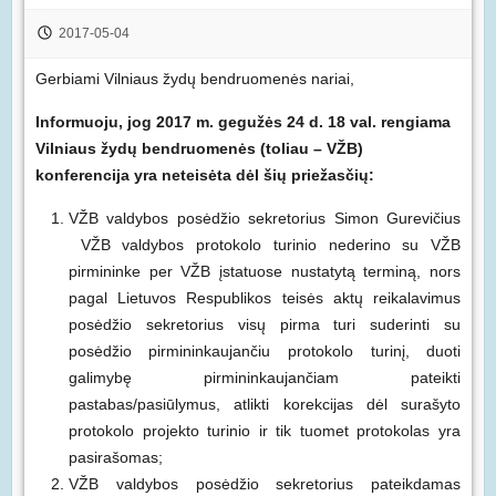
2017-05-04
Gerbiami Vilniaus žydų bendruomenės nariai,
Informuoju, jog 2017 m. gegužės 24 d. 18 val. rengiama
Vilniaus žydų bendruomenės (toliau – VŽB)
konferencija yra neteisėta dėl šių priežasčių:
VŽB valdybos posėdžio sekretorius Simon Gurevičius
VŽB valdybos protokolo turinio nederino su VŽB
pirmininke per VŽB įstatuose nustatytą terminą, nors
pagal Lietuvos Respublikos teisės aktų reikalavimus
posėdžio sekretorius visų pirma turi suderinti su
posėdžio pirmininkaujančiu protokolo turinį, duoti
galimybę pirmininkaujančiam pateikti
pastabas/pasiūlymus, atlikti korekcijas dėl surašyto
protokolo projekto turinio ir tik tuomet protokolas yra
pasirašomas;
VŽB valdybos posėdžio sekretorius pateikdamas