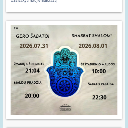
Užsisakyti naujienlaikraštį