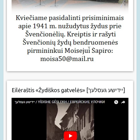
Eilėraštis «Žydiškos gatvelės» [יידישע געסלעך]