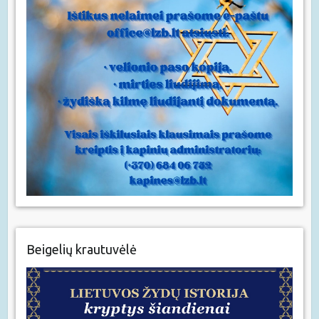
Beigelių krautuvėlė