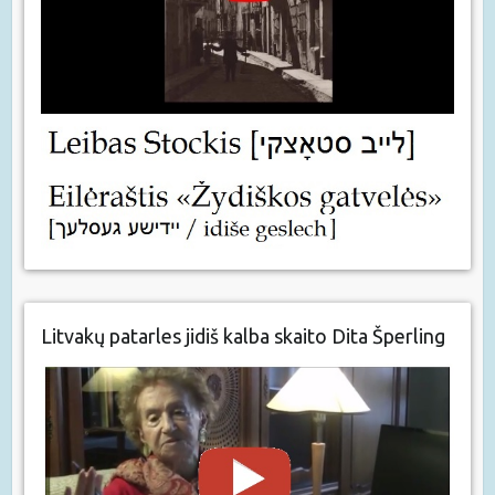
Litvakų patarles jidiš kalba skaito Dita Šperling