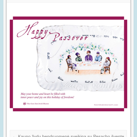
←
Kauno žydų bendruomenė sveikina su Pesacho švente