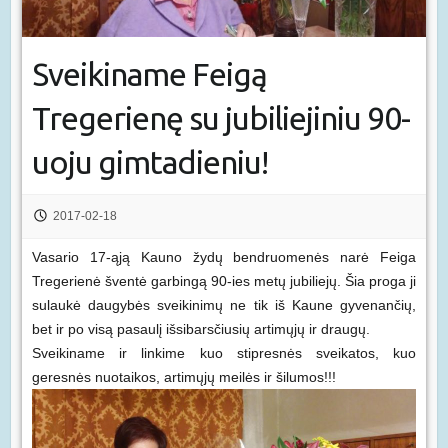
Sveikiname Feigą
Tregerienę su jubiliejiniu 90-
uoju gimtadieniu!
2017-02-18
Vasario 17-ąją Kauno žydų bendruomenės narė Feiga
Tregerienė šventė garbingą 90-ies metų jubiliejų. Šia proga ji
sulaukė daugybės sveikinimų ne tik iš Kaune gyvenančių,
bet ir po visą pasaulį išsibarsčiusių artimųjų ir draugų.
Sveikiname ir linkime kuo stipresnės sveikatos, kuo
geresnės nuotaikos, artimųjų meilės ir šilumos!!!