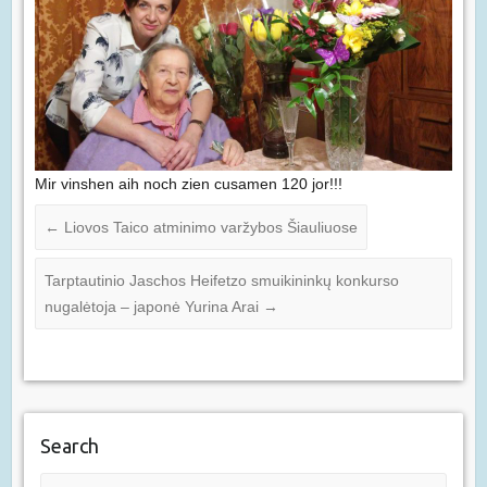
Mir vinshen aih noch zien cusamen 120 jor!!!
←
Liovos Taico atminimo varžybos Šiauliuose
Tarptautinio Jaschos Heifetzo smuikininkų konkurso
nugalėtoja – japonė Yurina Arai
→
Search
Paieška