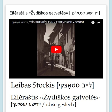
Eilėraštis «Žydiškos gatvelės» [יידישע געסלעך]