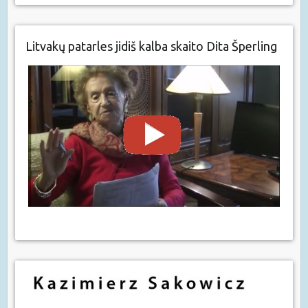
Litvakų patarles jidiš kalba skaito Dita Šperling