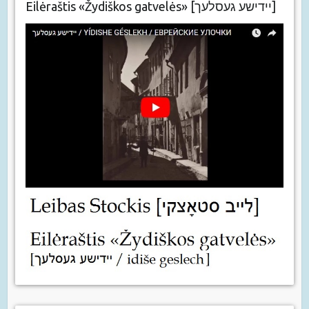
Eilėraštis «Žydiškos gatvelės» [יידישע געסלעך]