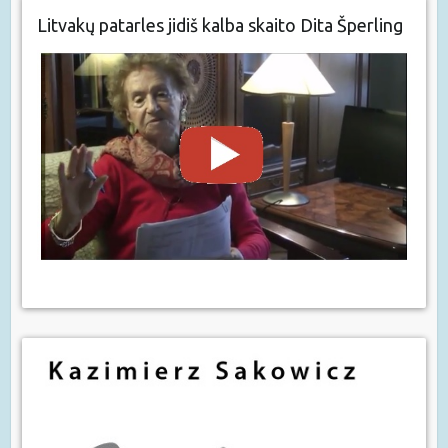
Litvakų patarles jidiš kalba skaito Dita Šperling