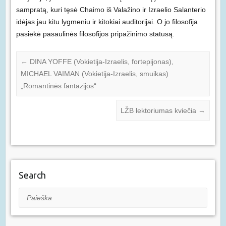
sampratą, kuri tęsė Chaimo iš Valažino ir Izraelio Salanterio
idėjas jau kitu lygmeniu ir kitokiai auditorijai. O jo filosofija
pasiekė pasaulinės filosofijos pripažinimo statusą.
←
DINA YOFFE (Vokietija-Izraelis, fortepijonas),
MICHAEL VAIMAN (Vokietija-Izraelis, smuikas)
„Romantinės fantazijos“
LŽB lektoriumas kviečia
→
Search
Paieška