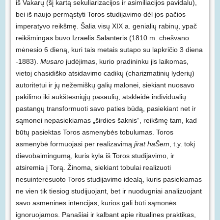
iš Vakarų (šį kartą sekuliarizacijos ir asimiliacijos pavidalu),
bei iš naujo permąstyti Toros studijavimo dėl jos pačios
imperatyvo reikšmę. Šalia visų XIX a. genialių rabinų, ypač
reikšmingas buvo Izraelis Salanteris (1810 m. chešvano
mėnesio 6 dieną, kuri tais metais sutapo su lapkričio 3 diena
-1883).
Musaro
judėjimas, kurio pradininku jis laikomas,
vietoj chasidiško atsidavimo cadikų (charizmatinių lyderių)
autoritetui ir jų nežemiškų galių malonei, siekiant nuosavo
pakilimo iki aukštesniųjų pasaulių, atskleidė individualių
pastangų transformuoti savo paties būdą, pasiekiant net ir
sąmonei nepasiekiamas „širdies šaknis“, reikšmę tam, kad
būtų pasiektas Toros asmenybės tobulumas. Toros
asmenybė formuojasi per realizavimą
jirat haŠem
, t.y. tokį
dievobaimingumą, kuris kyla iš Toros studijavimo, ir
atsiremia į Torą. Žinoma, siekiant tobulai realizuoti
nesuinteresuoto Toros studijavimo idealą, kuris pasiekiamas
ne vien tik tiesiog studijuojant, bet ir nuodugniai analizuojant
savo asmenines intencijas, kurios gali būti sąmonės
ignoruojamos. Panašiai ir kalbant apie ritualines praktikas,