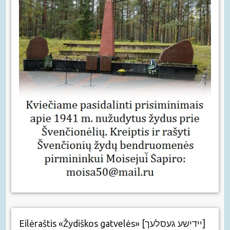
Eilėraštis «Žydiškos gatvelės» [יידישע געסלעך]