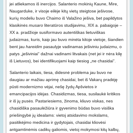
jei atliekamos iš inercijos. Salanterio mokinių Kaune, Mire,
Naugarduke, ir visoje eilėje kitų vietų steigtose ješivose,
kurių modeliu buvo Chaimo iš Valažino ješiva, bet papildytos
klasikinės
musaro
literatūros studijavimu, XIX a. pabaigoje –
XX a. pradžioje susiformavo autentiškas lietuviškas
judaizmas, kuris, kaip jau buvo minėta kitoje vietoje, šiandien
bent jau
hareidim
pasaulyje vadinamas ješiviniu judaizmu, o
patys „ješiviniai“ dažnai vadinami litvakais (net jei ir nėra kilę
iš Lietuvos), bei identifikuojami kaip tiesiog „ne chasidai“.
Salanterio laikais, tiesa, didesnė problema jau buvo ne
daugiau ar mažiau aprimę chasidai, bet iš Vakarų pradėję
pūsti modernizmo vėjai, nešę žydų Apšvietos ir
emancipacijos idėjas. Chasidizmas, tiesa, susilaukė kritikos
ir iš jų pusės. Pastariesiems, žinoma, kliuvo viskas, nes
chasidiška pasaulėžiūra ir gyvenimo būdas buvo visiška
priešingybė jų idealams: vietoj atsidavimo mokslams,
pasitikėjimo medicina ir gydytojais, chasidai kliovėsi
antgamtinėmis cadikų galiomis, vietoj mokymosi kitų kalbų,