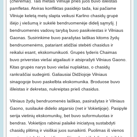
(
cheremai
). Tais metais Vilniuje prieš juos buvo išleistas
pamfletas. Atviras konfliktas pasidėjo tada, kai pačiame
Vilniuje keletą metų slapta veikusi Karlino chasidų grupė
išėjo į viešumą ir sukėlė bendruomenėje didelį sąmyšį. Į
bendruomenės vadovų tarybą buvo pasikviestas ir Vilniaus
Gaonas. Susirinkime buvo parašytas laiškas kitoms žydų
bendruomenėms, patariant atidžiai stebėti chasidus ir
reikalui esant, ekskomunikuoti. Grupės lyderis Chaimas
buvo priverstas viešai atgailauti ir atsiprašyti Vilniaus Gaono.
Kitas grupės narys buvo viešai nuplaktas, o chasidų
rankraščiai sudeginti. Galiausiai Didžiojoje Vilniaus
sinagogoje buvo paskelbta ekskomunika. Broduose buvo
išleistas ir dekretas, nukreiptas prieš chasidus.
Vilniaus žydų bendruomenės laiškas, pasirašytas ir Vilniaus
Gaono, susilaukė didelio atgarsio (net ir Vokietijoje). Pasipylė
serija vietinių ekskomunikų, bet buvo suformuluotas ir
bendras. Vokietijos rabinai palaikė iniciatyvą sustabdyti
chasidų plitimą ir visiškai juos sunaikinti. Puolimas iš vienos