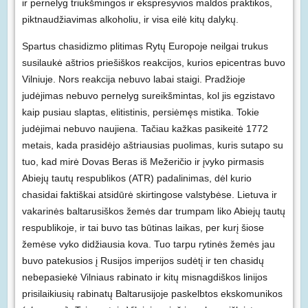
ir pernelyg triukšmingos ir ekspresyvios maldos praktikos,
piktnaudžiavimas alkoholiu, ir visa eilė kitų dalykų.
Spartus chasidizmo plitimas Rytų Europoje neilgai trukus
susilaukė aštrios priešiškos reakcijos, kurios epicentras buvo
Vilniuje. Nors reakcija nebuvo labai staigi. Pradžioje
judėjimas nebuvo pernelyg sureikšmintas, kol jis egzistavo
kaip pusiau slaptas, elitistinis, persiėmęs mistika. Tokie
judėjimai nebuvo naujiena. Tačiau kažkas pasikeitė 1772
metais, kada prasidėjo aštriausias puolimas, kuris sutapo su
tuo, kad mirė Dovas Beras iš Mežeričio ir įvyko pirmasis
Abiejų tautų respublikos (ATR) padalinimas, dėl kurio
chasidai faktiškai atsidūrė skirtingose valstybėse. Lietuva ir
vakarinės baltarusiškos žemės dar trumpam liko Abiejų tautų
respublikoje, ir tai buvo tas būtinas laikas, per kurį šiose
žemėse vyko didžiausia kova. Tuo tarpu rytinės žemės jau
buvo patekusios į Rusijos imperijos sudėtį ir ten chasidų
nebepasiekė Vilniaus rabinato ir kitų misnagdiškos linijos
prisilaikiusių rabinatų Baltarusijoje paskelbtos ekskomunikos