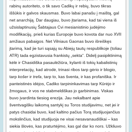
rabinų autoriteto, o tik savo Cadikų ir rebių, buvo tikras
iššūkis ir galvos skausmas. Buvo labai panašu į maištą, gal
net anarchiją. Dar daugiau, buvo įtariama, kad tai viena iš
užsislaptinusių Šabtajaus Cvi mesianistinio judėjimo
modifikacijų, prieš kurias Europoje buvo kovota dar nuo XVII
amžiaus pabaigos. Net Vilniaus Gaonas buvo išreiškęs
įtarimą, kad jie turi sąsajų su Abiejų tautų respublikoje (toliau
ATR) tada egzistavusia frankistų „sekta“. Didelį pasipiktinimą
kėlė ir Chasidiška pasaulėžiūra, kylanti iš tokių kabalistinių
interpretacijų, kad atrodė, trinasi ribos tarp gėrio ir blogio,
tarp
košer
ir
trefa
, tarp to, kas šventa, ir kas profaniška. Ir
panteistinės idėjos, Cadiko tarpininkavimas tarp Kūrėjo ir
žmogaus, ir vos ne stabmeldiškas jo garbinimas. Viskas
buvo įvardinta tiesiog erezija. Jau nekalbant apie
šventvagišku laikomą santykį su Toros studijavimu, net jei ir
patys chasidai buvo, kad kaltino pačius Torą studijuojančius
mokslinčius, kad studijuoja ne visai nesavanaudiškai – kas
siekia šlovės, kas praturtėjimo, kas gal dar ko nors. Užkliuvo