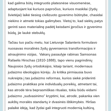
kad galima būtų integruotis platesnėse visuomenėse,
adaptuojant kai kuriuos papročius, kuriuos maskilai (žydų
švietėjai) laikė tiesiog civilizuoto gyvenimo būtinybe, chasidai
niekino ir atmetė tokias galimybes. Vietoj to, kad siektų patys
gerinti savo materialinę padėtį keisdami įpročius ir gyvenimo
būdą, jie laukė stebuklų.
Tačiau tuo pačiu metu, kai Lietuvoje Salanteris formulavo
nuosavas moralinės žydų gyvensenos transformacijos ir
atnaujinimo vizijas, Vakarų pasaulyje rabinas Samsonas
Rafaelis Hirschas (1810-1888), tapo vienu pagrindinių
Naujosios žydų ortodoksijos, kitaip tariant, modernaus
judaizmo ideologijos kūrėju. Jo kritika pirmiausia buvo
nukreipta į tas judaizmo reformas, kurios siekė priderinti
judaizmo praktikas prie individualių poreikių, atmetant tai,
kas atrodė tėra beprasmiškas ritualas, tokiu būdu eidami
judaizmo „sudvasinimo“ kryptimi, kai, atrodė, pakanka vien
aukštų moralės standartų ir dvasinės ištikimybės. Hiršas
palaikė idėją, kad žydai gali integruoti modernią kultūrą,