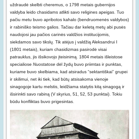
uždraudė skelbti cheremus, o 1798 metais gubernijos
valdyba leido chasidams atlikti savo religines apeigas. Tuo
pačiu metu buvo apribotos kahalo (bendruomenės valdybos)
ir rabiniško teismo galios. Tačiau dar keletą metų abi pusės
naudojosi jau pačios carinės valdžios institucijomis,
siekdamos savo tikslų. Tik atėjus į valdžią Aleksandrui I
(1801 metais), kuriam chasidizmas pasirodė visai
patrauklus, jis išsikovojo įteisinimą. 1804 metais išleistose
specialiose
Nuostatose
dėl žydų buvo priimtas ir punktas,
kuriame buvo skelbiama, kad atsiradus “sektantiškai” grupei
ir skilimui, net iki tiek, kad būtų atsisakoma vienoje
sinagogoje kartu melstis, leidžiama statytis kitą sinagogą ir
išsirinkti savo rabiną (V skyrius, 51, 52, 53 punktai). Tokiu
būdu konfliktas buvo prigesintas.