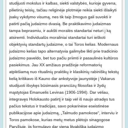
studijuoti mokslus ir kalbas, siekti valstybės, kurioje gyvena,
pilietinių teisių, tačiau religinėje plotmėje reikia siekti išlaikyti
įsakų vykdymo visumą, nes tik taip žmogus gali suvokti ir
patirti pačią judaizmo dvasią. Be praktikavimo judaizmas
tampa beprasmiu, ir aukšti moralės standartai neturi į ką
atsiremti. Individualūs moraliniai standartai turi ieškoti
objektyvių standartų judaizme, o tai Toros kelias. Modernaus
judaizmo kelias tapo alternatyvia galimybe likti prie tradicinio
judaizmo paveldo, bet tuo pačiu priimti ir pasaulinės kultūros
pasiekimus. Jau XX amžiaus pradžioje reformatorių
atplėšiamą nuo ritualinių praktikų ir klasikinių rabiniškų tekstų
kelią kritikavo iš Kauno dar ankstyvoje jaunystėje į Vakarus
studijuoti išvykęs būsimasis prancūzų filosofas ir žydų
mąstytojas Emanuelis Levinas (1906-1994). Dar vėliau,
integravęs Holokausto patirtį ir taip vėl iš naujo atradęs tus
pačius tekstus ir tradicijas, savo pokarinėse eseistinėse
publikacijose apie judaizmą, „Talmudo pamokose“, interviu ir
Toros pamokose, kurias metų metus plėtojo sinagogose
Paryžiuje, jis formulavo dar vieną litvakišką judaizmo