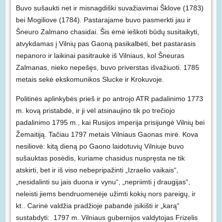
Buvo sušaukti net ir misnagdiški suvažiavimai Šklove (1783)
bei Mogiliove (1784). Pastarajame buvo pasmerkti jau ir
Šneuro Zalmano chasidai. Šis ėmė ieškoti būdų susitaikyti,
atvykdamas į Vilnių pas Gaoną pasikalbėti, bet pastarasis
nepanoro ir laikinai pasitraukė iš Vilniaus, kol Šneuras
Zalmanas, nieko nepešęs, buvo priverstas išvažiuoti. 1785
metais sekė ekskomunikos Slucke ir Krokuvoje.
Politinės aplinkybės prieš ir po antrojo ATR padalinimo 1773
m. kovą pristabdė, ir ji vėl atsinaujino tik po trečiojo
padalinimo 1795 m., kai Rusijos imperija prisijungė Vilnių bei
Žemaitiją. Tačiau 1797 metais Vilniaus Gaonas mirė. Kova
nesiliovė: kitą dieną po Gaono laidotuvių Vilniuje buvo
sušauktas posėdis, kuriame chasidus nuspręsta ne tik
atskirti, bet ir iš viso nebepripažinti „Izraelio vaikais“,
„nesidalinti su jais duona ir vynu“, „nepriimti į draugijas“,
neleisti jiems bendruomenėje užimti kokių nors pareigų, ir
kt.. Carinė valdžia pradžioje pabandė įsikišti ir „karą“
sustabdyti: 1797 m. Vilniaus gubernijos valdytojas Frizelis