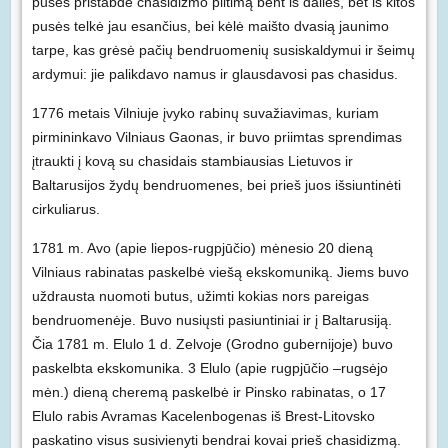
pusės pristabdė chasidizmo plitimą bent iš dalies, bet iš kitos
pusės telkė jau esančius, bei kėlė maišto dvasią jaunimo
tarpe, kas grėsė pačių bendruomenių susiskaldymui ir šeimų
ardymui: jie palikdavo namus ir glausdavosi pas chasidus.
1776 metais Vilniuje įvyko rabinų suvažiavimas, kuriam
pirmininkavo Vilniaus Gaonas, ir buvo priimtas sprendimas
įtraukti į kovą su chasidais stambiausias Lietuvos ir
Baltarusijos žydų bendruomenes, bei prieš juos išsiuntinėti
cirkuliarus.
1781 m. Avo (apie liepos-rugpjūčio) mėnesio 20 dieną
Vilniaus rabinatas paskelbė viešą ekskomuniką. Jiems buvo
uždrausta nuomoti butus, užimti kokias nors pareigas
bendruomenėje. Buvo nusiųsti pasiuntiniai ir į Baltarusiją.
Čia 1781 m. Elulo 1 d. Zelvoje (Grodno gubernijoje) buvo
paskelbta ekskomunika. 3 Elulo (apie rugpjūčio –rugsėjo
mėn.) dieną cheremą paskelbė ir Pinsko rabinatas, o 17
Elulo rabis Avramas Kacelenbogenas iš Brest-Litovsko
paskatino visus susivienyti bendrai kovai prieš chasidizmą.