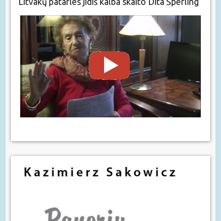
Litvakų patarles jidiš kalba skaito Dita Šperling