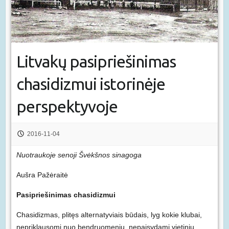
Litvakų pasipriešinimas
chasidizmui istorinėje
perspektyvoje
2016-11-04
Nuotraukoje senoji Švėkšnos sinagoga
Aušra Pažėraitė
Pasipriešinimas chasidizmui
Chasidizmas, plitęs alternatyviais būdais, lyg kokie klubai,
nepriklausomi nuo bendruomenių, nepaisydami vietinių