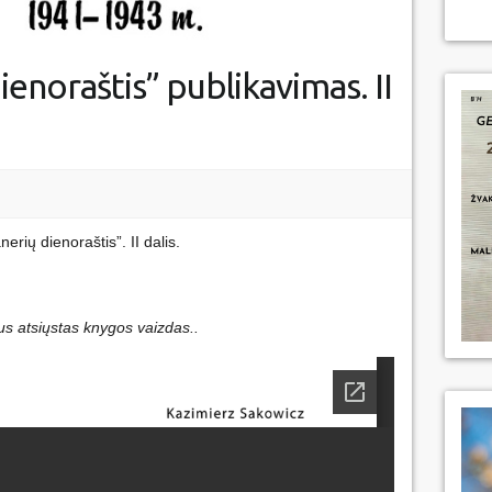
enoraštis” publikavimas. II
rių dienoraštis”. II dalis.
bus atsiųstas knygos vaizdas..