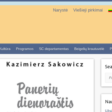
Narystė
Viešieji pirkimai
 Kultūra
Programos
SC departamentas
Beigelių krautuvėlė
P
Sea
Pai
Nau
Užsi