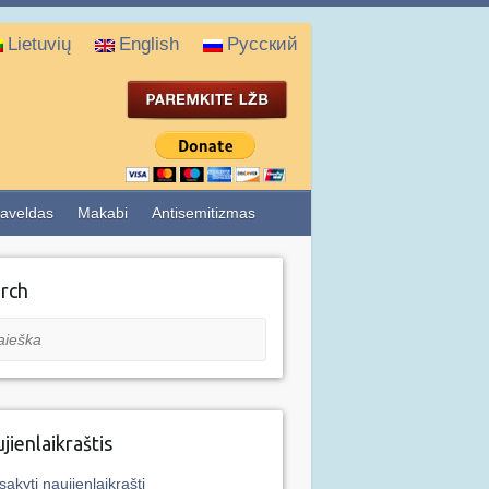
Lietuvių
English
Русский
aveldas
Makabi
Antisemitizmas
rch
eška
jienlaikraštis
sakyti naujienlaikraštį