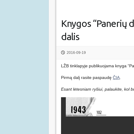
Knygos “Panerių di
dalis
2016-09-19
LŽB tinklapyje publikuojama knyga “Pane
Pirmą dalį rasite paspaudę
ČIA
.
Esant lėtesniam ryšiui, palaukite, kol 