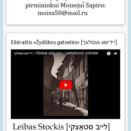
Eilėraštis «Žydiškos gatvelės» [יידישע געסלעך]