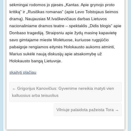
sėkmingai rodomos jo pjesės „Kantas. Apie grynojo proto
kritiką“ ir „Rusiškas romanas“ (apie Levo Tolstojaus šeimos
dramą). Naujausias M.Ivaškevičiaus darbas Lietuvos
nacionaliniame dramos teatre – spektaklis „Didis blogis“ apie
Donbaso tragediją. Straipsniu apie žydų masinę kapavietę
savo gimtajame mieste Molėtuose, kuriuose rugpjūčio
pabaigoje rengiamos eitynės Holokausto aukoms atminti,
Marius sukėlė naują diskusijų apie atsakomybę už
Holokausto bangą Lietuvoje.
skaityti plačiau
←
Grigorijus Kanovičius: Gyvenime nereikia matyti vien
kaltuosius arba teisuolius
Vilniuje palaidota pažeista Tora
→