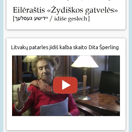
Litvakų patarles jidiš kalba skaito Dita Šperling