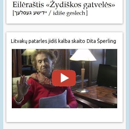
Litvakų patarles jidiš kalba skaito Dita Šperling