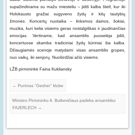
supažindinama su mažu miesteliu – jidiš kalba štetl, kur iki
Holokausto gražiai sugyveno žydų ir kitų tautybių
žmonės. Koncertų nuotaika – linksmos dainos, šokiai,
muzika, kuri kelia visiems geras nostalgiškas ir jaudinančias
emocijas. Vertiname, kad ansamblis puoselėja jidiš,
koncertuose skamba tradiciniai žydų kūriniai šia kalba.
Džiaugiamės scenoje matydami visas ansamblio grupes,
nuo vaikų, iki senjorų. Nuoširdžiai ačiū visiems.
LŽB pirmininkė Faina Kukliansky
←
Purimas “Gesher” klube
Ministro Pirmininko A. Butkevičiaus padėka ansambliui
FAJERLECH
→