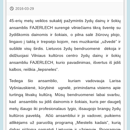
2016-03-29
45-erių metų veiklos sukaktį pažymintis žydų dainų ir šokių
ansamblis FAJERLECH surengė vilniečiams tikrą šventę su
žydiškomis dainomis ir šokiais, o pilna salė žiūrovų plojo,
lingavo į taktą ir trepsėjo kojom, nes muzikantai „užvedė“ ir
sušildė visų širdis.
Lietuvos žydų bendruomenė dėkoja ir
didžiuojasi Vilniaus kultūros centro žydų dainų ir šokių
ansambliu FAJERLECH, kurio pavadinimas, išvertus iš jidiš
kalbos, reiškia „liepsneles“.
Tedega šio ansamblio, kuriam vadovauja Larisa
Vyšniauskienė, kūrybinė ugnelė, primindama visiems apie
turtingą litvakų kultūrą. Mūsų bendruomenei labai svarbu,
kad ansamblis su jidiš dainomis ir šokiais, kuris per daugelį
metų išaugo iki profesionalaus lygio, išsaugojo brangų žydų
kultūros paveldą. Ačiū ansambliui ir jo vadovei, puikiems
atlikėjams už paruoštą programą „Miestelis kadais“, kurią
dabar siūloma pamatyti Lietuvoje ir užsienyje. Programoje