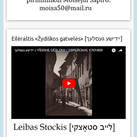
Eilėraštis «Žydiškos gatvelės» [יידישע געסלעך]