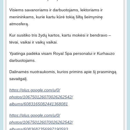
Visiems savanoriams ir darbuotojams, lektoriams ir
menininkams, kurie kartu kūrė tokią šiltą šeimyninę
atmosferą.
Kur susitiko tris žydų kartos, kartu mokėsi ir bendravo –
tėvai, vaikai ir vaikų vaikai.
Ypatinga padėka visam Royal Spa personalui ir Kurhauzo
darbuotojams.
Dalinamės nuotraukomis, kurios primins apie šį prasmingą
savaitgalį.
https://plus.google.com/u/0/
photos/106750126070026262542/
albums/6083165082441368081
https://plus.google.com/u/0/
photos/106750126070026262542/
albums/6083682356997190593