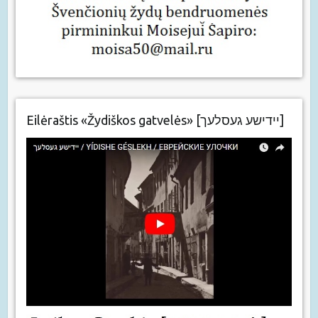
Eilėraštis «Žydiškos gatvelės» [יידישע געסלעך]