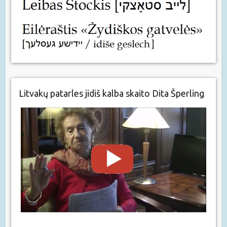
Litvakų patarles jidiš kalba skaito Dita Šperling