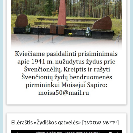
Eilėraštis «Žydiškos gatvelės» [יידישע געסלעך]