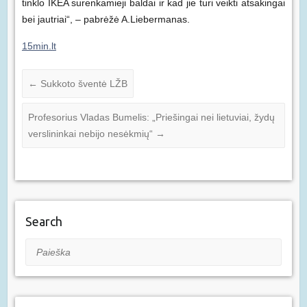
tinklo IKEA surenkamieji baldai ir kad jie turi veikti atsakingai
bei jautriai“, – pabrėžė A.Liebermanas.
15min.lt
←
Sukkoto šventė LŽB
Profesorius Vladas Bumelis: „Priešingai nei lietuviai, žydų
verslininkai nebijo nesėkmių“
→
Search
Paieška