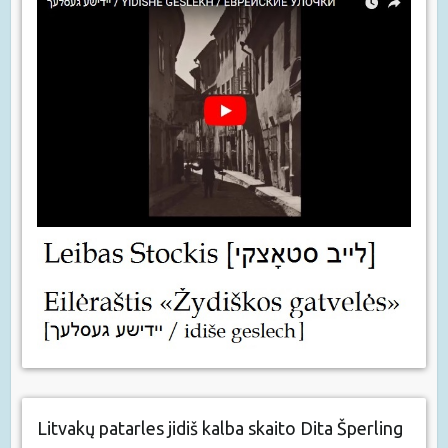
Litvakų patarles jidiš kalba skaito Dita Šperling