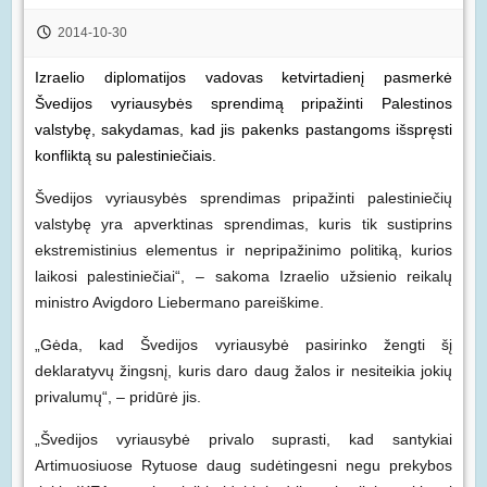
2014-10-30
Izraelio diplomatijos vadovas ketvirtadienį pasmerkė
Švedijos vyriausybės sprendimą pripažinti Palestinos
valstybę, sakydamas, kad jis pakenks pastangoms išspręsti
konfliktą su palestiniečiais.
Švedijos vyriausybės sprendimas pripažinti palestiniečių
valstybę yra apverktinas sprendimas, kuris tik sustiprins
ekstremistinius elementus ir nepripažinimo politiką, kurios
laikosi palestiniečiai“, – sakoma Izraelio užsienio reikalų
ministro Avigdoro Liebermano pareiškime.
„Gėda, kad Švedijos vyriausybė pasirinko žengti šį
deklaratyvų žingsnį, kuris daro daug žalos ir nesiteikia jokių
privalumų“, – pridūrė jis.
„Švedijos vyriausybė privalo suprasti, kad santykiai
Artimuosiuose Rytuose daug sudėtingesni negu prekybos