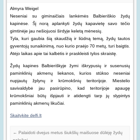
Almyra Weigel
Neseniai su giminaičiais lankėmės Balbieriškio žydų
kapinėse. Šį norą aplankyti žydų kapavietę savo tėčio
gimtinėje jau nešiojuosi širdyje keletą mėnesių.
Tyla, kuri gaubia šią skaudžią ir liūdną temą, žydų tautos
gyventojų sunaikinimą, nuo kurio praėjo 70 metų, turi baigtis.
Atėjo laikas apie tai kalbėtis ir praskleisti tylos skraistę.
Žydų kapines Balbieriškyje žymi iškrypusių ir susenusių
paminklinių akmenų liekanos, kurios stūkso neseniai
nupjautų žplynų ir krūmokšnių teritorijoje. Miestelio
savivaldybė jau pasirūpino, kad teritorijoje apaugę
krūmokšniai būtų išpjauti ir atidengti tarp jų slypintys
paminklinių akmenų likučiai.
Skaitykite delfi.lt
←
Palaidoti dvejus metus šiukšlių maišuose dūlėję žydų