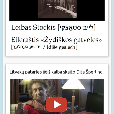
Litvakų patarles jidiš kalba skaito Dita Šperling