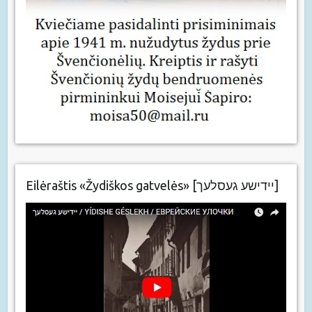
Eilėraštis «Žydiškos gatvelės» [יידישע געסלעך]