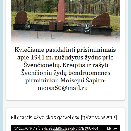
Eilėraštis «Žydiškos gatvelės» [יידישע געסלעך]