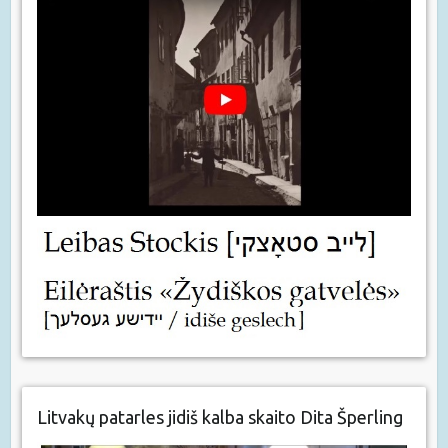
Litvakų patarles jidiš kalba skaito Dita Šperling