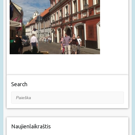
Search
Paieška
Naujienlaikraštis