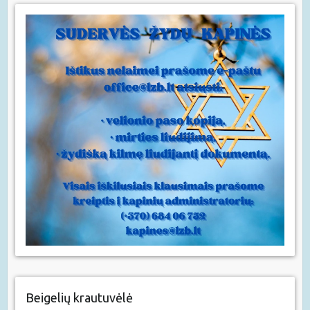
Beigelių krautuvėlė