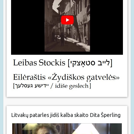
Litvakų patarles jidiš kalba skaito Dita Šperling