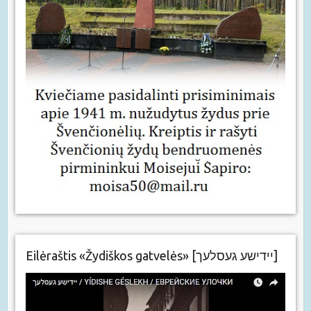
Eilėraštis «Žydiškos gatvelės» [יידישע געסלעך]