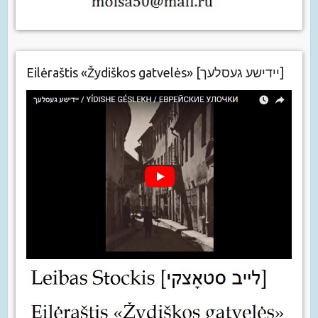
Eilėraštis «Žydiškos gatvelės» [יידישע געסלעך]