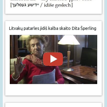
Litvakų patarles jidiš kalba skaito Dita Šperling