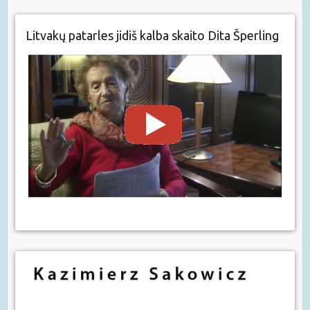
Litvakų patarles jidiš kalba skaito Dita Šperling