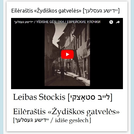
Eilėraštis «Žydiškos gatvelės» [יידישע געסלעך]