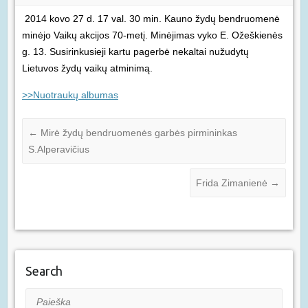
2014 kovo 27 d. 17 val. 30 min. Kauno žydų bendruomenė
minėjo Vaikų akcijos 70-metį. Minėjimas vyko E. Ožeškienės
g. 13. Susirinkusieji kartu pagerbė nekaltai nužudytų
Lietuvos žydų vaikų atminimą.
>>Nuotraukų albumas
←
Mirė žydų bendruomenės garbės pirmininkas
S.Alperavičius
Frida Zimanienė
→
Search
Paieška