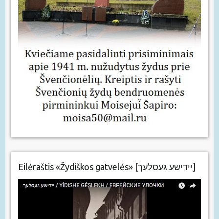
Eilėraštis «Žydiškos gatvelės» [יידישע געסלעך]