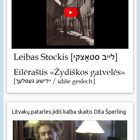
Litvakų patarles jidiš kalba skaito Dita Šperling