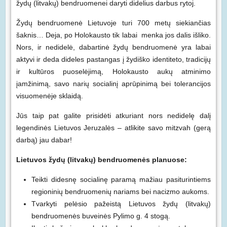
žydų (litvakų) bendruomenei daryti didelius darbus rytoj.
Žydų bendruomenė Lietuvoje turi 700 metų siekiančias
šaknis… Deja, po Holokausto tik labai menka jos dalis išliko.
Nors, ir nedidelė, dabartinė žydų bendruomenė yra labai
aktyvi ir deda dideles pastangas į žydiško identiteto, tradicijų
ir kultūros puoselėjimą, Holokausto aukų atminimo
įamžinimą, savo narių socialinį aprūpinimą bei tolerancijos
visuomenėje sklaidą.
Jūs taip pat galite prisidėti atkuriant nors nedidelę dalį
legendinės Lietuvos Jeruzalės – atlikite savo mitzvah (gerą
darbą) jau dabar!
Lietuvos žydų (litvakų) bendruomenės planuose:
Teikti didesnę socialinę paramą mažiau pasiturintiems
regioninių bendruomenių nariams bei nacizmo aukoms.
Tvarkyti pelėsio pažeistą Lietuvos žydų (litvakų)
bendruomenės buveinės Pylimo g. 4 stogą.