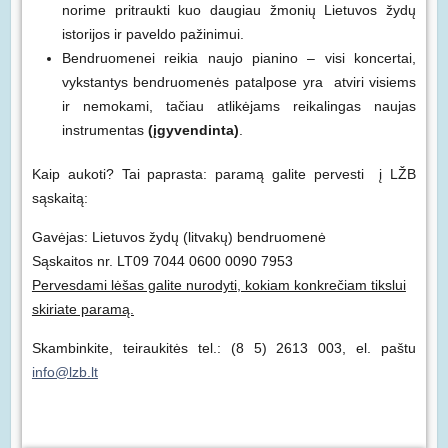
norime pritraukti kuo daugiau žmonių Lietuvos žydų
istorijos ir paveldo pažinimui.
Bendruomenei reikia naujo pianino – visi koncertai,
vykstantys bendruomenės patalpose yra atviri visiems
ir nemokami, tačiau atlikėjams reikalingas naujas
instrumentas
(įgyvendinta)
.
Kaip aukoti? Tai paprasta: paramą galite pervesti į LŽB
sąskaitą:
Gavėjas: Lietuvos žydų (litvakų) bendruomenė
Sąskaitos nr. LT09 7044 0600 0090 7953
Pervesdami lėšas galite nurodyti, kokiam konkrečiam tikslui
skiriate paramą.
Skambinkite, teiraukitės tel.: (8 5) 2613 003, el. paštu
info@lzb.lt