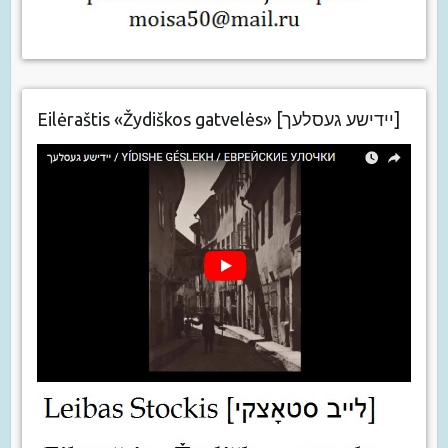
Eilėraštis «Žydiškos gatvelės» [יידישע געסלעך]