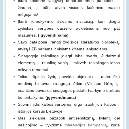
Įkurti košerinę valgyklą bendruomenės patalpose –
žinoma, ji būtų atvira visiems košerinio maisto
mėgėjams!
Įkurti ikimokyklinio švietimo instituciją, kuri diegtų
žydiškas vertybes darželio auklėtiniams nuo pat
mažumės.
(įgyvendinama)
Savo patalpose įrengti žydiškos literatūros biblioteką,
atvirą LŽB nariams ir visiems kitiems lankytojams.
Sinagogoje reikalinga įdiegti labai svarbų Judaizmui
elementą – ritualinę vonią – mikveh. reikalingos lėšos
mikveh remontui.
Toliau rūpintis žydų paveldo objektais – autentiškų
medinių Lietuvos sinagogų išlikimu,Vilniaus Gėlių g.
esančios buvusios sinagogos pastato tvarkymo darbais
bei pritaikymu.
(įgyvendinama)
Stiprinti jidiš kalbos vartojimą, organizuoti jidiš kalbos ir
istorijos kursus Lietuvoje
Mes siekiame pažaboti antisemitizmą, kylantį dėl
nežinojimo – vykdome
tolerancijos kampaniją
, kuria