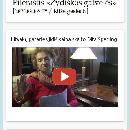
Litvakų patarles jidiš kalba skaito Dita Šperling