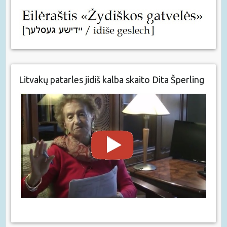
Litvakų patarles jidiš kalba skaito Dita Šperling