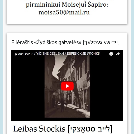
Eilėraštis «Žydiškos gatvelės» [יידישע געסלעך]