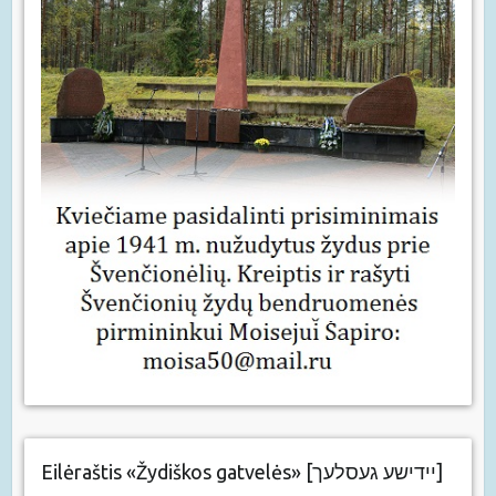
Eilėraštis «Žydiškos gatvelės» [יידישע געסלעך]