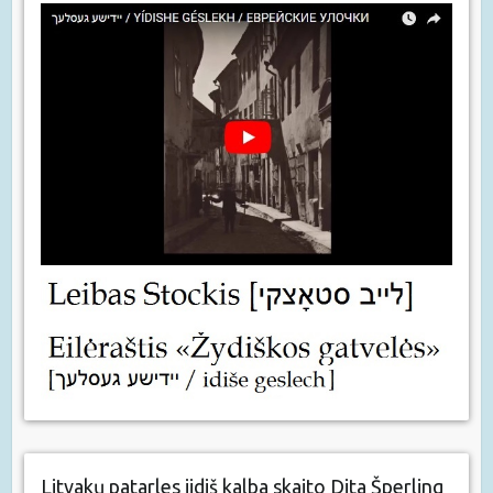
Litvakų patarles jidiš kalba skaito Dita Šperling