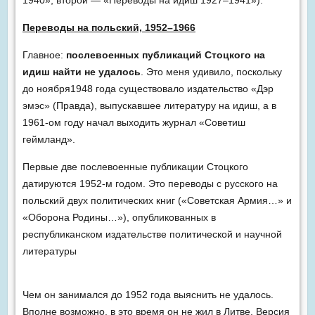
1940», второй — «Переводы на идиш 1927–1941»).
Переводы на польский, 1952–1966
Главное:
послевоенных публикаций Стоцкого на
идиш найти не удалось
. Это меня удивило, поскольку
до ноября1948 года существовало издательство «Дэр
эмэс» (Правда), выпускавшее литературу на идиш, а в
1961-ом году начал выходить журнал «Советиш
геймланд».
Первые две послевоенные публикации Стоцкого
датируются 1952-м годом. Это переводы с русского на
польский двух политических книг («Советская Армия…» и
«Оборона Родины…»), опубликованных в
республиканском издательстве политической и научной
литературы
Чем он занимался до 1952 года выяснить не удалось.
Вполне возможно, в это время он не жил в Литве. Версия