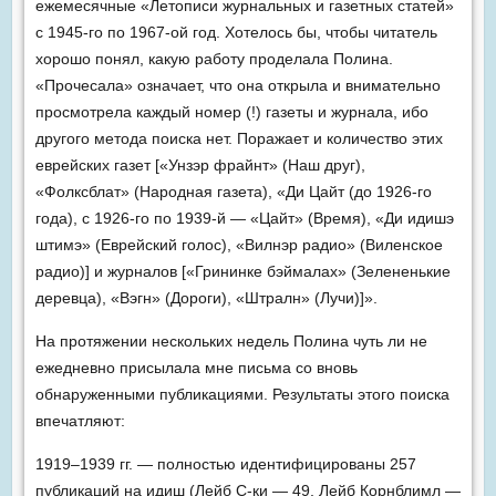
ежемесячные «Летописи журнальных и газетных статей»
с 1945-го по 1967-ой год. Хотелось бы, чтобы читатель
хорошо понял, какую работу проделала Полина.
«Прочесала» означает, что она открыла и внимательно
просмотрела каждый номер (!) газеты и журнала, ибо
другого метода поиска нет. Поражает и количество этих
еврейских газет [«Унзэр фрайнт» (Наш друг),
«Фолксблат» (Народная газета), «Ди Цайт (до 1926-го
года), с 1926-го по 1939-й — «Цайт» (Время), «Ди идишэ
штимэ» (Еврейский голос), «Вилнэр радио» (Виленское
радио)] и журналов [«Грининке бэймалах» (Зелененькие
деревца), «Вэгн» (Дороги), «Штралн» (Лучи)]».
На протяжении нескольких недель Полина чуть ли не
ежедневно присылала мне письма со вновь
обнаруженными публикациями. Результаты этого поиска
впечатляют:
1919–1939 гг. — полностью идентифицированы 257
публикаций на идиш (Лейб С-ки — 49, Лейб Корнблимл —