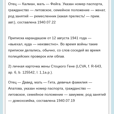
Отец — Калман, мать — Фейга. Указан номер паспорта,
гражданство — литовское, семейное положение — женат,
род занятий — ремесленник (какая прелесть! — прим.
авт.), составлена 1940.07.22
Приписка карандашом от 12 августа 1941 года —
«выехал, куда — неизвестно». Во время войны такие
приписки делались, обычно, со слов соседей во время
полицейских проверок или облав.
2) личная карточка жены Стоцкого Гене (LCVA, f. R-643,
ap. 6, b. 125542, l. 1,1a.p.).
Отец — Давид, мать — Гита, девичья фамилия —
Апатова, указан номер паспорта, гражданство —
литовское, семейное положение — замужем, род занятий
— домохозяйка, составлена 1940.07.19