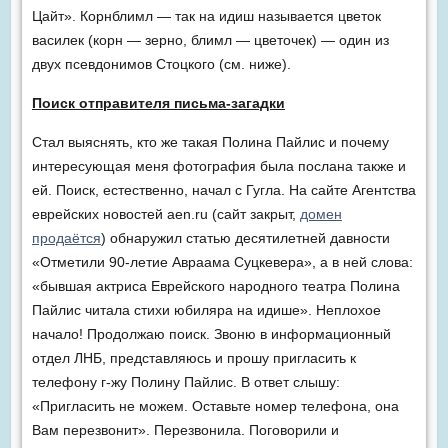
Цайт». Корнблимл — так на идиш называется цветок
василек (корн — зерно, блимл — цветочек) — один из
двух псевдонимов Стоцкого (см. ниже).
Поиск отправителя письма-загадки
Стал выяснять, кто же такая Полина Пайлис и почему
интересующая меня фотография была послана также и
ей. Поиск, естественно, начал с Гугла. На сайте Агентства
еврейских новостей aen.ru (сайт закрыт,
домен
продаётся
) обнаружил статью десятилетней давности
«Отметили 90-летие Авраама Суцкевера», а в ней слова:
«бывшая актриса Еврейского народного театра Полина
Пайлис читала стихи юбиляра на идише». Неплохое
начало! Продолжаю поиск. Звоню в информационный
отдел ЛНБ, представляюсь и прошу пригласить к
телефону г-жу Полину Пайлис. В ответ слышу:
«Пригласить не можем. Оставьте номер телефона, она
Вам перезвонит». Перезвонила. Поговорили и