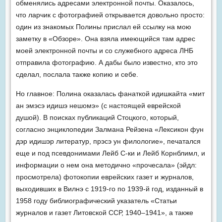
обменялись адресами электронной почты. Оказалось,
что ларчик с фотографией открывается довольно просто:
один из знакомых Полины прислал ей ссылку на мою
заметку в «Обзоре». Она взяла имеющийся там адрес
моей электронной почты и со служебного адреса ЛНБ
отправила фотографию. А дабы было известно, кто это
сделал, послала также копию и себе.
Но главное: Полина оказалась фанаткой идишкайта «мит
ан эмэсэ идишэ нешомэ» (с настоящей еврейской
душой). В поисках публикаций Стоцкого, который,
согласно энциклопедии Залмана Рейзена «Лексикон фун
дэр идишэр литератур, прэсэ ун филологие», печатался
еще и под псевдонимами Лейб С-ки и Лейб Корнблимл, и
информации о нем она методично «прочесала» (эйдл:
просмотрела) фотокопии еврейских газет и журналов,
выходивших в Вилнэ с 1919-го по 1939-й год, изданный в
1958 году библиографический указатель «Статьи
журналов и газет Литовской ССР, 1940–1941», а также