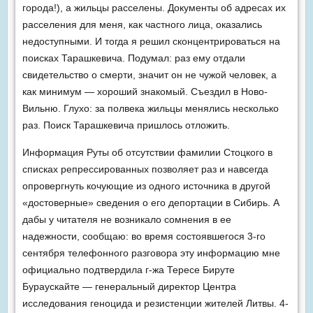
города!), а жильцы расселены. Документы об адресах их
расселения для меня, как частного лица, оказались
недоступными. И тогда я решил сконцентрироваться на
поисках Тарашкевича. Подумал: раз ему отдали
свидетельство о смерти, значит он не чужой человек, а
как минимум — хороший знакомый. Съездил в Ново-
Вильню. Глухо: за полвека жильцы менялись несколько
раз. Поиск Тарашкевича пришлось отложить.
Информация Руты об отсутствии фамилии Стоцкого в
списках репрессированных позволяет раз и навсегда
опровергнуть кочующие из одного источника в другой
«достоверные» сведения о его депортации в Сибирь. А
дабы у читателя не возникало сомнения в ее
надежности, сообщаю: во время состоявшегося 3-го
сентября телефонного разговора эту информацию мне
официально подтвердила г-жа Тересе Бируте
Бураускайте — генеральный директор Центра
исследования геноцида и резистенции жителей Литвы. 4-