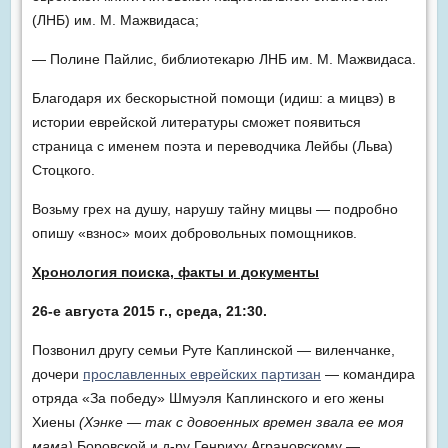
(ЛНБ) им. М. Мажвидаса;
— Полине Пайлис, библиотекарю ЛНБ им. М. Мажвидаса.
Благодаря их бескорыстной помощи (идиш: а мицвэ) в
истории еврейской литературы сможет появиться
страница с именем поэта и переводчика Лейбы (Льва)
Стоцкого.
Возьму грех на душу, нарушу тайну мицвы — подробно
опишу «взнос» моих добровольных помощников.
Хронология поиска, факты и документы
26-е августа 2015 г., среда, 21:30.
Позвонил другу семьи Руте Каплинской — виленчанке,
дочери
прославленных еврейских партизан
— командира
отряда «За победу» Шмуэля Каплинского и его жены
Хиены
(Хэнке — так с довоенных времен звала ее моя
мама)
Боровской и д-ру Генриху Аграновскому —