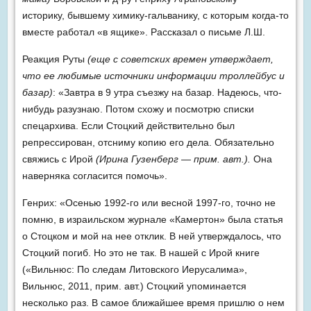
историку, бывшему химику-гальванику, с которым когда-то
вместе работал «в ящике». Рассказал о письме Л.Ш.
Реакция Руты
(еще с советских времен утверждает,
что ее любимые источники информации троллейбус и
базар)
: «Завтра в 9 утра съезжу на базар. Надеюсь, что-
нибудь разузнаю. Потом схожу и посмотрю списки
спецархива. Если Стоцкий действительно был
репрессирован, отсниму копию его дела. Обязательно
свяжись с Ирой
(Ирина Гузенберг — прим. авт.).
Она
наверняка согласится помочь».
Генрих: «Осенью 1992-го или весной 1997-го, точно не
помню, в израильском журнале «Камертон» была статья
о Стоцком и мой на нее отклик. В ней утверждалось, что
Стоцкий погиб. Но это не так. В нашей с Ирой книге
(«Вильнюс: По следам Литовского Иерусалима»,
Вильнюс, 2011, прим. авт.) Стоцкий упоминается
несколько раз. В самое ближайшее время пришлю о нем