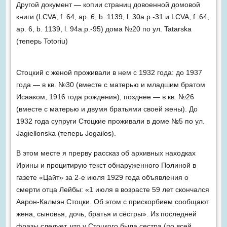
Другой документ — копии страниц довоенной домовой
книги (LCVA, f. 64, ap. 6, b. 1139, l. 30a.p.-31 и LCVA, f. 64,
ap. 6, b. 1139, l. 94a.p.-95) дома №20 по ул. Tatarska
(теперь Totoriu)
Стоцкий с женой проживали в нем с 1932 года: до 1937
года — в кв. №30 (вместе с матерью и младшим братом
Исааком, 1916 года рождения), позднее — в кв. №26
(вместе с матерью и двумя братьями своей жены). До
1932 года супруги Стоцкие проживали в доме №5 по ул.
Jagiellonska (теперь Jogailos).
В этом месте я прерву рассказ об архивных находках
Ирины и процитирую текст обнаруженного Полиной в
газете «Цайт» за 2-е июля 1929 года объявления о
смерти отца Лейбы: «1 июля в возрасте 59 лет скончался
Аарон-Калмэн Стоцки. Об этом с прискорбием сообщают
жена, сыновья, дочь, братья и сёстры». Из последней
фразы следует, что у Стоцкого была сестра (по всей