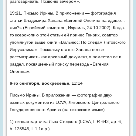
разговаривать. Позвоню вечером».
19:21.
Письмо Ирины. В приложении — фотография
статьи Владимира Ханана «Евгений Онегин» на идише…
жив?» (Еврейский камертон, Израиль, 24.10.2002). Когда-
то ксерокопию этой статьи ей принес Генрих, соавтор
упомянутой выше книги «Вильнюс: По следам Литовского
Иерусалима». Поскольку статью Ханана нельзя
рассматривать как архивный документ, я поместил ее в
раздел, посвященный поиску перевода «Евгения
Онегина».
6-го сентября, воскресенье, 11:14
Письмо Ирины. В приложении — фотографии двух
важных документов из LCVA, Литовского Центрального
Государственного Архива (на литовском языке):
1) личная карточка Льва Стоцкого (LCVA, f. R-643, ap. 6,
b. 125545, l. 1,1a.p.).