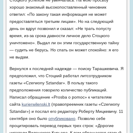
хорошо знакомый высокопоставленный чиновник
ответил: «По закону такая информация не может
предоставляться третьим лицам». Но на следующий
день он вдруг позвонил и сказал: «Не трать попусту
время, из-за срока давности личное дело Стоцкого
уничтожено». Выдал ли он этим государственную тайну
— судить не берусь. Но спать он может спокойно: я его
не выдам.
Вернулся к последней надежде — поиску Тарашкевича. Я
предположил, что Стоцкий работал литсотрудником
газеты «Czerwony Sztandar». В пользу такого
предположения говорило количество публикаций.
Написал обращение «Prosba o pomoc» к читателям
сайта
kurierwilenski.lt
(правопреемник газеты «Czerwony
Sztandar») и послал его редактору Роберту Мицкевичу. 11
сентября оно было
опубликовано
. Позволю себе
процитировать перевод первых трех строк: «Дорогие
читатели Виленского Курьера. К вам обращается старый