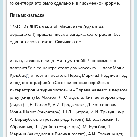
го сентября это было сделано и в письменной форме.
Письмо-загадка
13:42. Из ЛНБ имени М. Мажвидаса (куда я не
обращался!) пришло письмо-загадка: фотография без
единого слова текста. Скачиваю ее
и вглядываюсь в лица. Нит цум глейбн! (невозможно
поверить!): в ее центре стоят два классика — поэт Моше
Кульбак
[*]
и поэт и писатель Перец Маркиш! Надписи над
и под фотографией: «Союз виленских еврейских
литераторов и журналистов» и «Справа налево: в первом
ряду (сидят) Б. Махтей, Л. Стоцки, Б. Кит; во втором ряду
(сидят) Ц.Н. Голомб, А.И. Гродзенски, Д. Капланович,
Моше Шалит (секретарь), Ш.Л. Цитрон, И.И. Тривуш, д-р
А. Виршубски; в третьем ряду (стоят) Ш. Бастомски, Г.
Абрамович, Ш. Дрейер (секретарь), М. Кульбак, П.
Маркиш (находился в Вилнэ в гостях), А.И. Гольдшмидт,