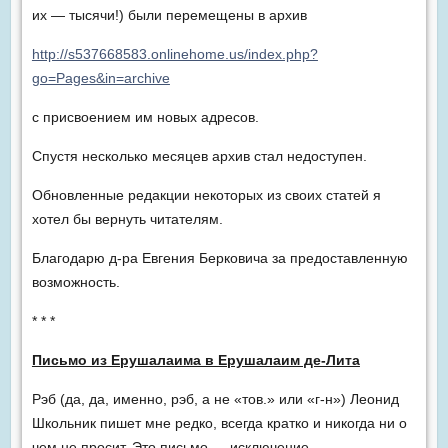
их — тысячи!) были перемещены в архив
http://s537668583.onlinehome.us/index.php?
go=Pages&in=archive
с присвоением им новых адресов.
Спустя несколько месяцев архив стал недоступен.
Обновленные редакции некоторых из своих статей я
хотел бы вернуть читателям.
Благодарю д-ра Евгения Берковича за предоставленную
возможность.
* * *
Письмо из Ерушалаима в Ерушалаим де-Лита
Рэб (да, да, именно, рэб, а не «тов.» или «г-н») Леонид
Школьник пишет мне редко, всегда кратко и никогда ни о
чем не просит. Это письмо — исключение.