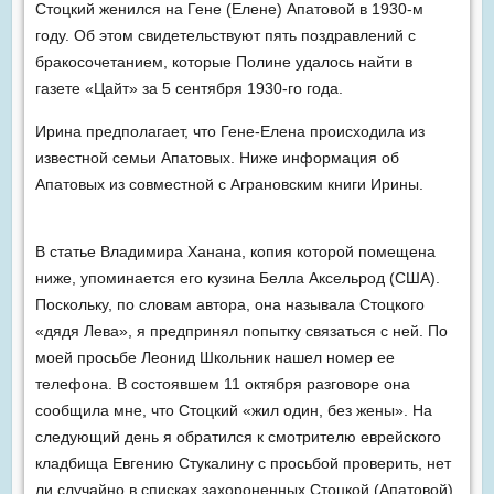
Стоцкий женился на Гене (Елене) Апатовой в 1930-м
году. Об этом свидетельствуют пять поздравлений с
бракосочетанием, которые Полине удалось найти в
газете «Цайт» за 5 сентября 1930-го года.
Ирина предполагает, что Гене-Елена происходила из
известной семьи Апатовых. Ниже информация об
Апатовых из совместной с Аграновским книги Ирины.
В статье Владимира Ханана, копия которой помещена
ниже, упоминается его кузина Белла Аксельрод (США).
Поскольку, по словам автора, она называла Стоцкого
«дядя Лева», я предпринял попытку связаться с ней. По
моей просьбе Леонид Школьник нашел номер ее
телефона. В состоявшем 11 октября разговоре она
сообщила мне, что Стоцкий «жил один, без жены». На
следующий день я обратился к смотрителю еврейского
кладбища Евгению Стукалину с просьбой проверить, нет
ли случайно в списках захороненных Стоцкой (Апатовой)