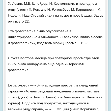
Х. Левин, М.Б. Шнейдер, Н. Костелянски; в последнем
ряду (стоят) П. Кон, д-р И. Регенсбург, М. Карпинович, М.
Нодел». Наш Стоцкий сидит на ковре в позе Будды. Здесь
ему всего 22.
Эта фотография была опубликована в
иллюстрированном альманахе «Еврейское Вилнэ в слове
и фотографиях», издатель Мориц Гросман, 1925
Спустя полтора месяца при повторном просмотре этой
книги была обнаружена еще одна интересная
фотография
Ее заголовок — «Вилнэр идише прессе», в следующей
строке — «Члены редакций ежедневных виленских газет
«Тог» (День), «Цайт» (Время) и «Овнт-курьер» (Вечерний
курьер). Подпись под портретом, находящимся в
верхнем ряду справа, — «Л. Стоцкий (Лейб Корнблимл),