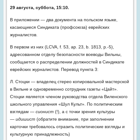
29 августа, суббота, 15:10.
В приложении — два документа на польском языке,
касающиеся Синдиката (профсоюза) еврейских
журналистов.
В первом из них (LCVA, f. 53, ap. 23, b. 1813, p.-5),
адресованном отделу безопасности воеводы Вильны,
сообщается о распределении должностей в Синдикате
еврейских журналистов. Перевод пункта 3:
Л. Стоцки — владелец стерео копировальной мастерской
в Вильне и одновременно сотрудник газеты «Цайт».
Стоцки является членом руководства отдела Виленского
школьного управления «Шул Культ». По политическим
взглядам —
сионист
(!), а с точки зрения культуры
—
идишист
(обратите внимание, при заполнении
карточки требовалось отразить политические взгляды и
культурную принадлежность)