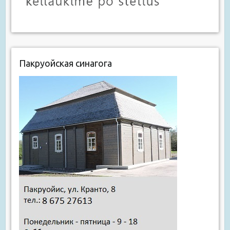
Пакруойская синагога