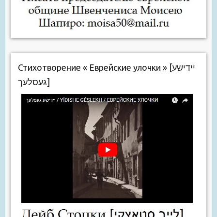
Стихотворение « Еврейские улочки » [יידישע
געסלעך]