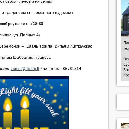
т своих членов и их семьи
 по традициям современного иудаизма
екабря,
начало в
18.30
льнюс, ул. Пилимо 4)
 церемонии – “Бааль Тфила” Вильям Житкаускас
олитвы Шаббатняя трапеза
ьна:
zanas@sc.lzb.lt
или по тел. 86781514