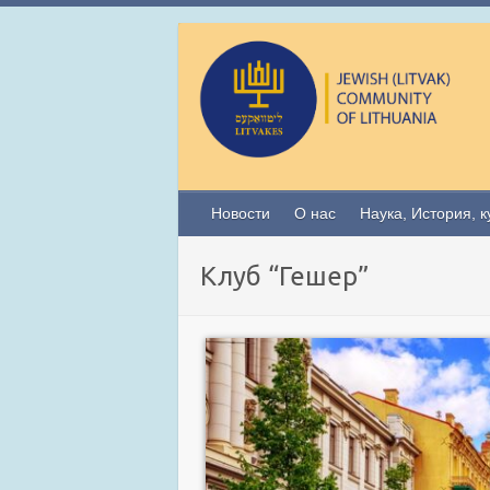
Новости
О нас
Наука, История, к
Клуб “Гешер”