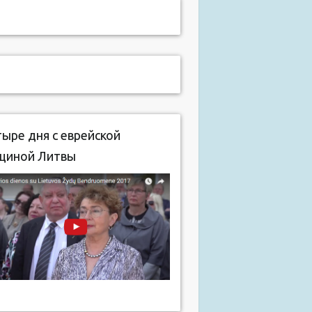
ыре дня с еврейской
щиной Литвы