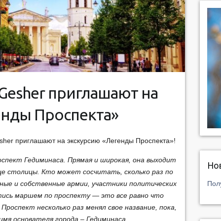
 Gesher приглашают на
енды Проспекта»
esher приглашают на экскурсию «Легенды Проспекта»!
оспект Гедиминаса. Прямая и широкая, она выходит
Но
це столицы. Кто может сосчитать, сколько раз по
Пол
ые и собственные армии, участники политических
ись маршем по проспекту — это все равно что
 Проспект несколько раз менял свое название, пока,
 имя основателя города – Гедиминаса.