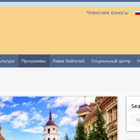
Членские взносы
ультура
Программы
Лавка бейгелей
Социальный центр
Sea
Пои