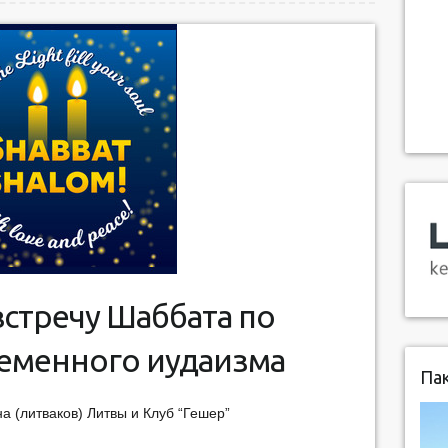
стречу Шаббата по
еменного иудаизма
Пак
а (литваков) Литвы и Клуб “Гешер”