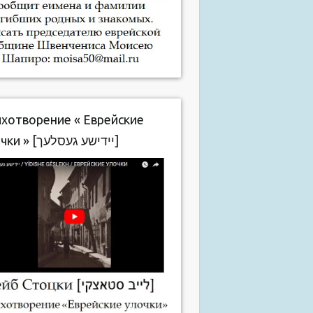
хотворение « Еврейские
улочки » [יידישע געסלעך]