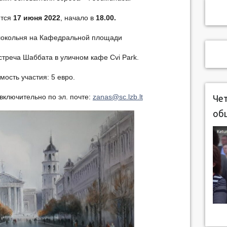
ится
17 июня 2022
, начало в
18.00.
олокольня на Кафедральной площади
стреча Шаббата в уличном кафе Cvi Park.
мость участия: 5 евро.
включительно по эл. почте:
zanas@sc.lzb.lt
Чет
об