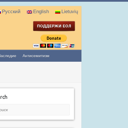
Русский
English
Lietuvių
Наследие
Антисемитизм
rch
ск