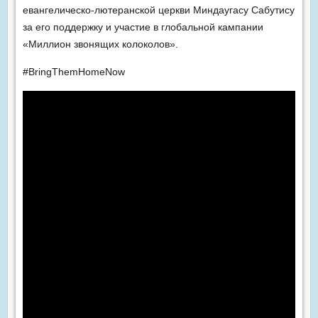
евангелическо-лютеранской церкви Миндаугасу Сабутису
за его поддержку и участие в глобальной кампании
«Миллион звонящих колоколов».
#BringThemHomeNow