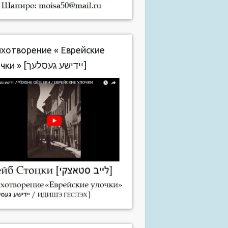
хотворение « Еврейские
улочки » [יידישע געסלעך]