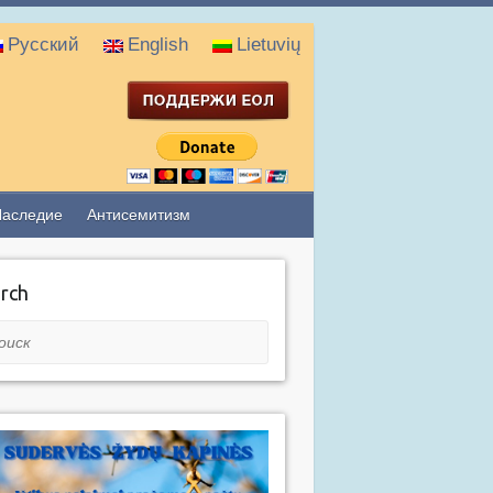
Русский
English
Lietuvių
Наследие
Антисемитизм
rch
ск