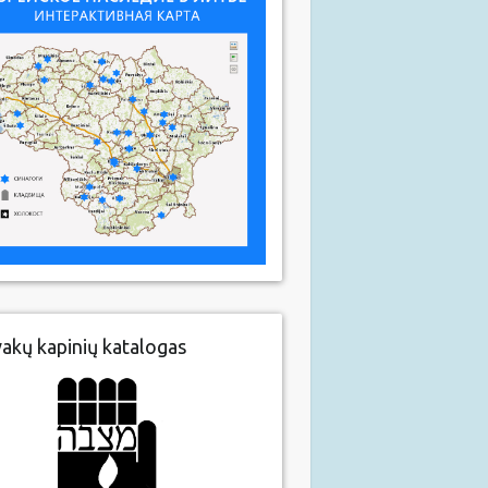
vakų kapinių katalogas