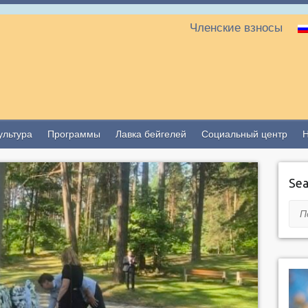
Членские взносы
ультура
Программы
Лавка бейгелей
Социальный центр
Sea
Пои