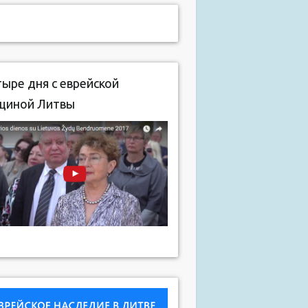
ыре дня с еврейской
щиной Литвы