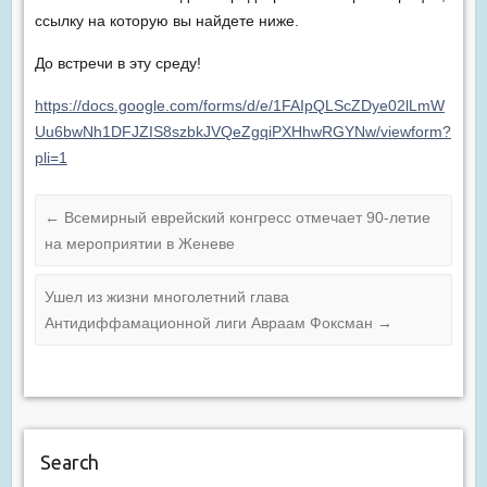
ссылку на которую вы найдете ниже.
До встречи в эту среду!
https://docs.google.com/forms/d/e/1FAIpQLScZDye02lLmW
Uu6bwNh1DFJZIS8szbkJVQeZgqiPXHhwRGYNw/viewform?
pli=1
←
Всемирный еврейский конгресс отмечает 90-летие
на мероприятии в Женеве
Ушел из жизни многолетний глава
Антидиффамационной лиги Авраам Фоксман
→
Search