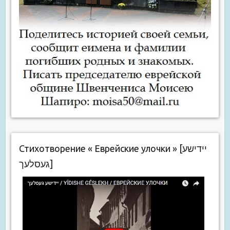
Стихотворение « Еврейские улочки » [יידישע
געסלעך]