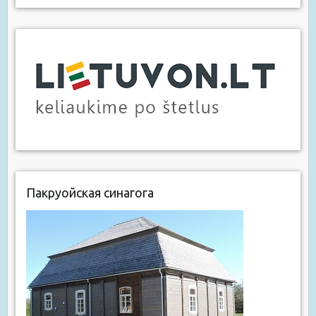
Пакруойская синагога