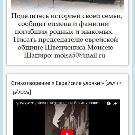
Стихотворение « Еврейские улочки » [יידישע
געסלעך]