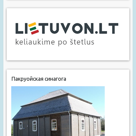
Пакруойская синагога