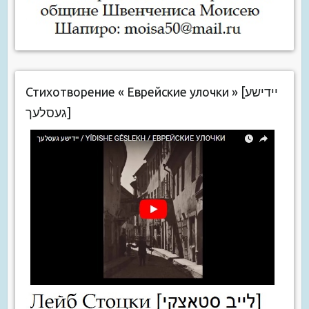
Стихотворение « Еврейские улочки » [יידישע
געסלעך]