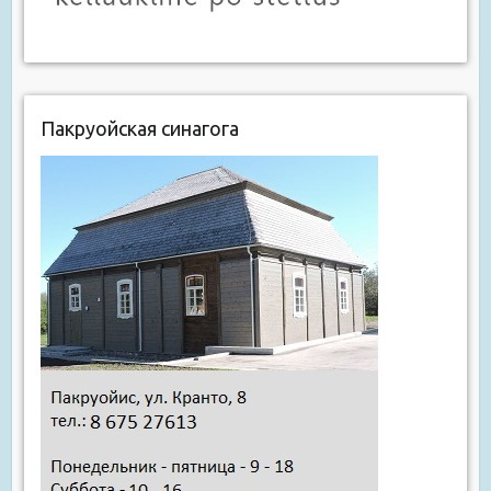
Пакруойская синагога