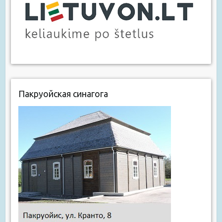
Пакруойская синагога