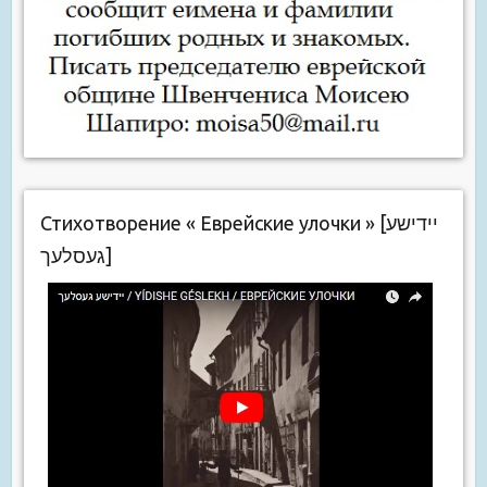
Стихотворение « Еврейские улочки » [יידישע
געסלעך]