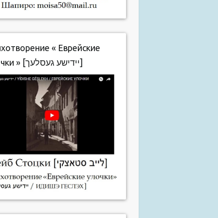
хотворение « Еврейские
улочки » [יידישע געסלעך]