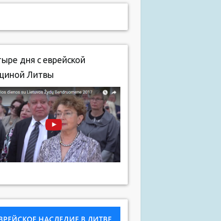
ыре дня с еврейской
щиной Литвы