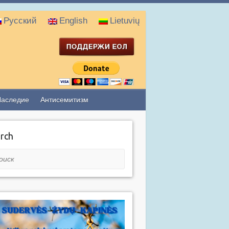
Русский
English
Lietuvių
Наследие
Антисемитизм
rch
ск