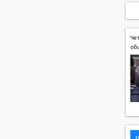
Чет
об