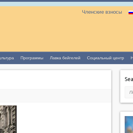
Членские взносы
ультура
Программы
Лавка бейгелей
Социальный центр
Sea
Пои