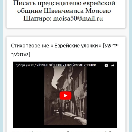
Стихотворение « Еврейские улочки » [יידישע
געסלעך]