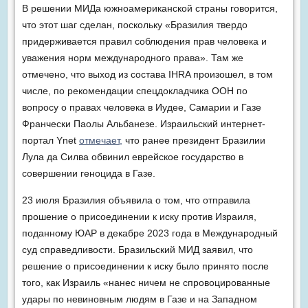
В решении МИДа южноамериканской страны говорится,
что этот шаг сделан, поскольку «Бразилия твердо
придерживается правил соблюдения прав человека и
уважения норм международного права». Там же
отмечено, что выход из состава IHRA произошел, в том
числе, по рекомендации спецдокладчика ООН по
вопросу о правах человека в Иудее, Самарии и Газе
Франчески Паолы Альбанезе. Израильский интернет-
портал Ynet
отмечает,
что ранее президент Бразилии
Лула да Силва обвинил еврейское государство в
совершении геноцида в Газе.
23 июля Бразилия объявила о том, что отправила
прошение о присоединении к иску против Израиля,
поданному ЮАР в декабре 2023 года в Международный
суд справедливости. Бразильский МИД заявил, что
решение о присоединении к иску было принято после
того, как Израиль «нанес ничем не спровоцированные
удары по невиновным людям в Газе и на Западном