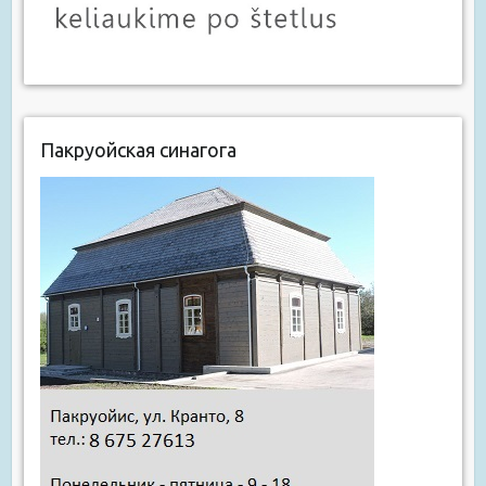
Пакруойская синагога