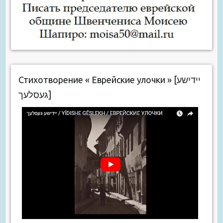
Стихотворение « Еврейские улочки » [יידישע
געסלעך]