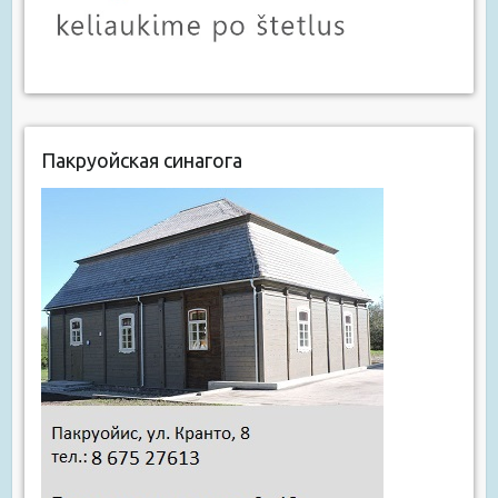
Пакруойская синагога