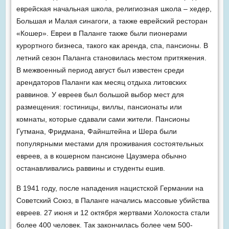
еврейская начальная школа, религиозная школа – хедер,
Большая и Малая синагоги, а также еврейский ресторан
«Кошер». Евреи в Паланге также были пионерами
курортного бизнеса, такого как аренда, спа, пансионы. В
летний сезон Паланга становилась местом притяжения.
В межвоенный период август был известен среди
арендаторов Паланги как месяц отдыха литовских
раввинов. У евреев был большой выбор мест для
размещения: гостиницы, виллы, пансионаты или
комнаты, которые сдавали сами жители. Пансионы
Гутмана, Фридмана, Файнштейна и Шера были
популярными местами для проживания состоятельных
евреев, а в кошерном пансионе Цаузмера обычно
останавливались раввины и студенты ешив.
В 1941 году, после нападения нацистской Германии на
Советский Союз, в Паланге начались массовые убийства
евреев. 27 июня и 12 октября жертвами Холокоста стали
более 400 человек. Так закончилась более чем 500-