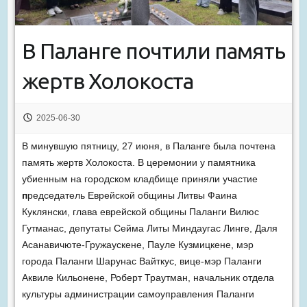
В Паланге почтили память
жертв Холокоста
2025-06-30
В минувшую пятницу, 27 июня, в Паланге была почтена
память жертв Холокоста. В церемонии у памятника
убиенным на городском кладбище приняли участие
п
редседатель Еврейской общины Литвы Фаина
Куклянски, глава еврейской общины Паланги Вилюс
Гутманас, депутаты Сейма Литы Миндаугас Линге, Даля
Асанавичюте-Гружаускене, Пауле Кузмицкене, мэр
города Паланги Шарунас Вайткус, вице-мэр Паланги
Аквиле Кильонене, Роберт Траутман, начальник отдела
культуры администрации самоуправления Паланги