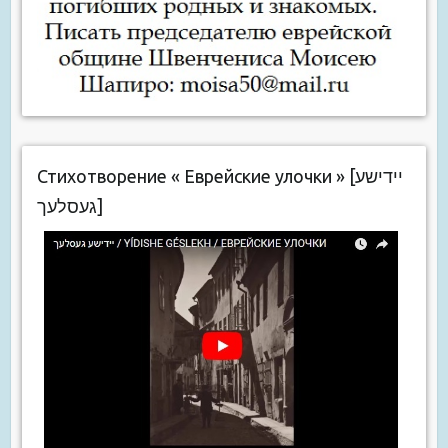
Стихотворение « Еврейские улочки » [יידישע
געסלעך]