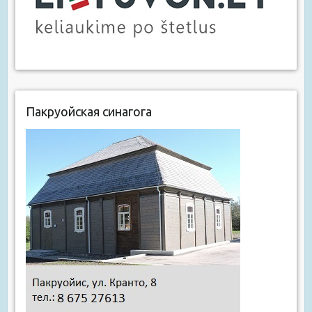
Пакруойская синагога