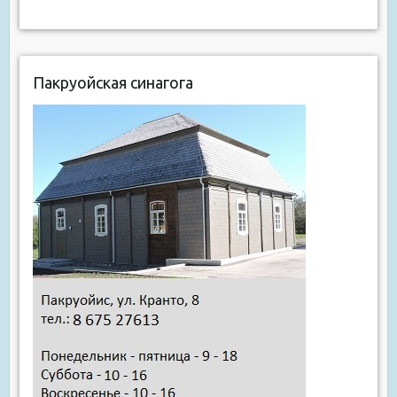
Пакруойская синагога