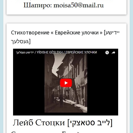
Стихотворение « Еврейские улочки » [יידישע
געסלעך]