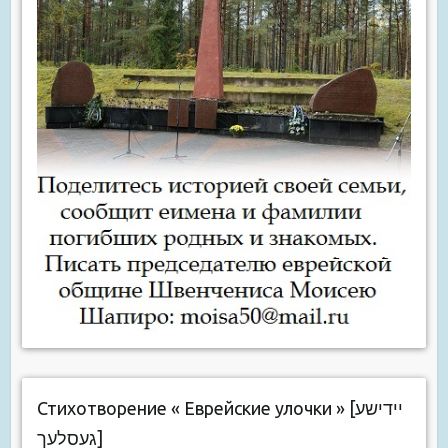
Стихотворение « Еврейские улочки » [יידישע
געסלעך]