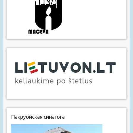
Пакруойская синагога