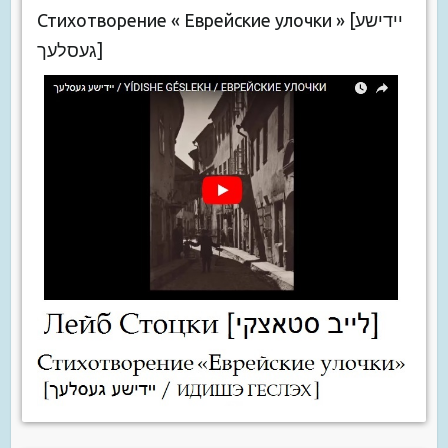
Стихотворение « Еврейские улочки » [יידישע
געסלעך]