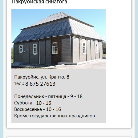
Пакруойская синагога