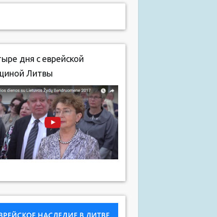
ыре дня с еврейской
щиной Литвы