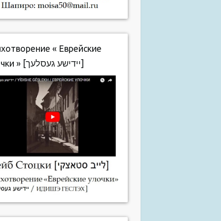
хотворение « Еврейские
улочки » [יידישע געסלעך]