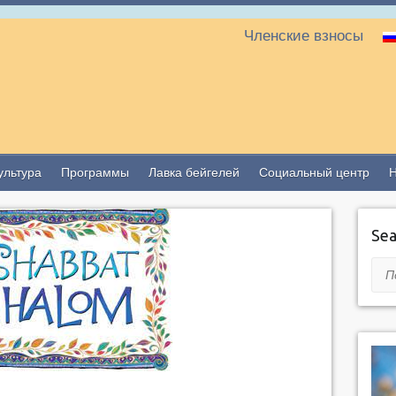
Членские взносы
ультура
Программы
Лавка бейгелей
Социальный центр
Sea
Пои