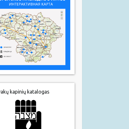
vakų kapinių katalogas