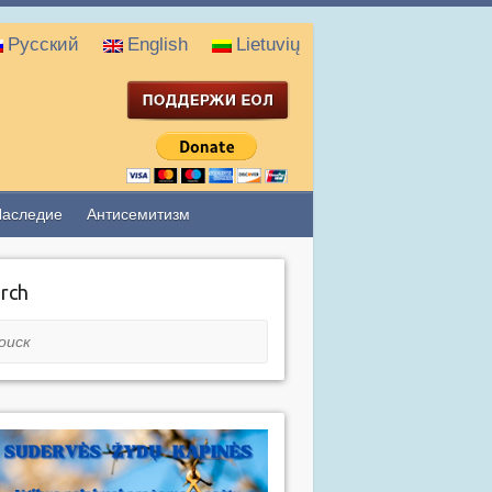
Русский
English
Lietuvių
Наследие
Антисемитизм
rch
ск