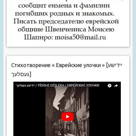
Стихотворение « Еврейские улочки » [יידישע
געסלעך]