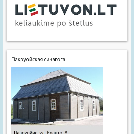
Пакруойская синагога